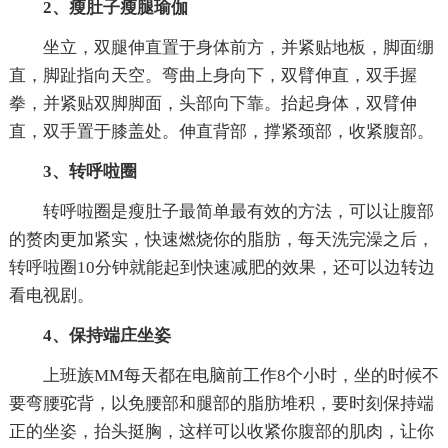
2、瘦肚子瘦腿瑜伽
坐立，双腿伸直置于身体前方，并紧贴地板，脚面绷
直，脚趾指向天空。弯曲上身向下，双臂伸直，双手握
拳，并紧贴双脚脚面，头部向下靠。抬起身体，双臂伸
直，双手置于膝盖处。伸直背部，撑紧颈部，收紧腹部。
3、转呼啦圈
转呼啦圈是瘦肚子最简单最有效的方法，可以让腹部
的赘肉更加紧实，快速燃烧你的脂肪，每天洗完澡之后，
转呼啦圈10分钟就能起到快速减肥的效果，还可以边转边
看电视剧。
4、保持端庄坐姿
上班族MM每天都在电脑前工作8个小时，坐的时候不
要弯腰驼背，以免腰部和腿部的脂肪堆积，要时刻保持端
正的坐姿，抬头挺胸，这样可以收紧你腹部的肌肉，让你