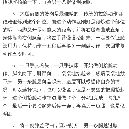
抬腿就拍拍一下，再换另一条腿做侧抬腿。
5、大腿前侧的赘肉是最难减的，传统的拉筋动作都
很难锻炼到这个部位。而这个动作就刚好是锻炼这个部位
的哦。两脚叉开尽可能大的距离，并将右腿弯曲成直角，
身体靠向右侧膝盖，将左手臂慢慢抬起来。一定要保证腿
部用力，保持动作十五秒后再换另一侧做动作，来回重复
动作五次即可。
6、一只手支着头，一只手扶床，开始做侧抬腿动
作。脚尖向下，脚跟向上，缓缓地抬起来，然后缓缓地放
下来，另一条腿屈向盘起来。速度可以根据你自身的情
况，可以选择快点，也可以慢些，但是不要猛的把腿抬起
来。这个侧抬腿动作每边腿做20个，分4组完成，每组5
个，最后一个要抬起来后停一会，再换另一边腿，也是做
4组。
7、将一侧膝盖弯曲，直冲前方，另一条腿越过膝