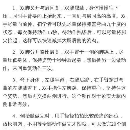
1、双脚叉开与肩同宽，双腿屈膝，身体慢慢往下
压，同时手臂要向上抬起来，一直到与肩同高的高度。双
手尽量向前伸。初学者可以先尽量保持膝盖弯曲九十度的
状态，每次保持动作15秒。待动作熟练后，可以尽量将脚
尖抬起，这样可以快速减掉大腿后侧的赘肉。
2、双脚分开略比肩宽，双手置于一侧的脚踝上，尽
量压低身体，保持姿势十秒钟后起身，然后换另一边做动
作。来回重复动作三次。
3、弯下身体，左腿半蹲，右腿后蹬，右手臂穿过弯
曲的左腿膝盖下，双手抱住左脚踝。保持重心，坚持住这
个姿势。然后再交换两侧进行。这个动作对于紧实大腿内
侧非常有效。
4、侧抬腿做完时，用手轻轻拍拍比较酸痛的部位，
放松肌肉，不用等全部动作做完才拍哦，可以做完20个侧