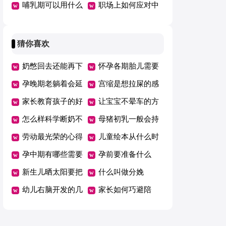
品吗
哺乳期可以用什么
还是用拉拉裤好
职场上如何应对中
水乳
年危机
猜你喜欢
奶憋回去还能再下
怀孕各期胎儿需要
来吗
孕晚期老躺着会延
的营养
宫缩是想拉屎的感
期吗
家长教育孩子的好
觉吗
让宝宝不晕车的方
方法总结一年级
怎么样科学断奶不
法
母猪初乳一般会持
坑娃
劳动最光荣的心得
续几天
儿童绘本从什么时
体会范文（精选5
孕中期有哪些需要
候开始看有哪些好
孕前要准备什么
篇）
注意的事项
新生儿晒太阳要把
处
什么叫做分娩
衣服脱了吗
幼儿右脑开发的几
家长如何巧避陪
个好方法
考“五大误区”