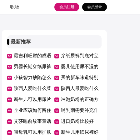
职场
会员注册
会员登录
最新推荐
最吉利旺财的成语
穿纸尿裤到底对宝
男婴长期穿纸尿裤
宝好不好
婴儿使用尿不湿的
危害
小孩智力缺陷怎么
危害
买的新车味道特别
办
陕西人爱吃什么菜
大如何消除
陕西人最爱吃什么
新生儿可以用尿片
菜
冲泡奶粉的正确方
吗
企业应该如何留住
法
哺乳期需要补充什
优秀员工
艾莎睡前故事童话
么维生素
进口奶粉比较好
故事
喂母乳可以用护肤
新生儿用纸尿裤好