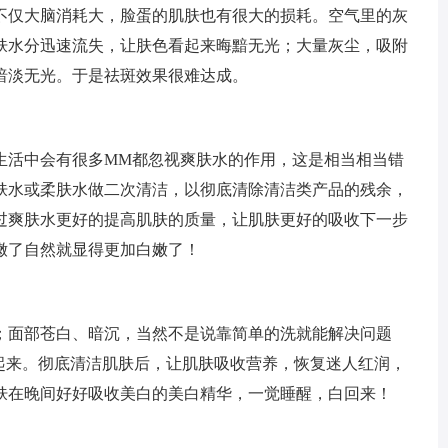
不仅大脑消耗大，脸蛋的肌肤也有很大的损耗。空气里的灰
肤水分迅速流失，让肤色看起来晦黯无光；大量灰尘，吸附
暗淡无光。于是祛斑效果很难达成。
生活中会有很多MM都忽视爽肤水的作用，这是相当相当错
肤水或柔肤水做二次清洁，以彻底清除清洁类产品的残余，
过爽肤水更好的提高肌肤的质量，让肌肤更好的吸收下一步
嫩了自然就显得更加白嫩了！
；面部苍白、暗沉，当然不是说靠简单的洗就能解决问题
来起来。彻底清洁肌肤后，让肌肤吸收营养，恢复迷人红润，
肤在晚间好好吸收美白的美白精华，一觉睡醒，白回来！