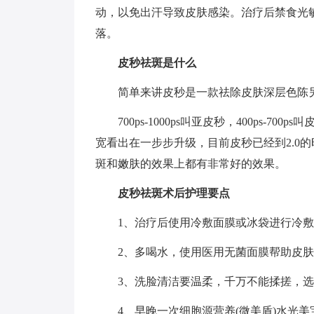
动，以免出汗导致皮肤感染。治疗后禁食光
落。
皮秒祛斑是什么
简单来讲皮秒是一款祛除皮肤深层色陈
700ps-1000ps叫亚皮秒，400ps-7
宽看出在一步步升级，目前皮秒已经到2.0
斑和嫩肤的效果上都有非常好的效果。
皮秒祛斑术后护理要点
1、治疗后使用冷敷面膜或冰袋进行冷敷
2、多喝水，使用医用无菌面膜帮助皮
3、洗脸清洁要温柔，千万不能揉搓，
4、早晚一次细胞源营养(微美盾)水光