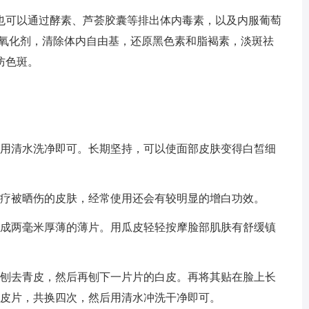
也可以通过酵素、芦荟胶囊等排出体内毒素，以及内服葡萄
抗氧化剂，清除体内自由基，还原黑色素和脂褐素，淡斑祛
防色斑。
再用清水洗净即可。长期坚持，可以使面部皮肤变得白皙细
治疗被晒伤的皮肤，经常使用还会有较明显的增白功效。
剖成两毫米厚薄的薄片。用瓜皮轻轻按摩脸部肌肤有舒缓镇
并刨去青皮，然后再刨下一片片的白皮。再将其贴在脸上长
瓜皮片，共换四次，然后用清水冲洗干净即可。