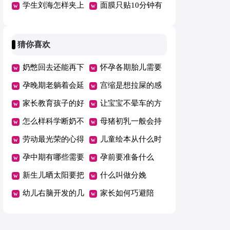
学生刘海怎样夹上
面膜只贴10分钟有
去好看
效果吗
猜你喜欢
奶憋回去还能再下
怀孕各期胎儿需要
来吗
孕晚期老躺着会延
的营养
宫缩是想拉屎的感
期吗
家长教育孩子的好
觉吗
让宝宝不晕车的方
方法总结一年级
怎么样科学断奶不
法
母猪初乳一般会持
坑娃
劳动最光荣的心得
续几天
儿童绘本从什么时
体会范文（精选5
孕中期有哪些需要
候开始看有哪些好
孕前要准备什么
篇）
注意的事项
新生儿晒太阳要把
处
什么叫做分娩
衣服脱了吗
幼儿右脑开发的几
家长如何巧避陪
个好方法
考“五大误区”