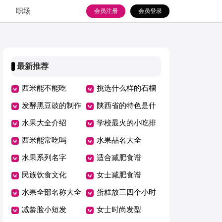
职场
会员注册
会员登录
最新推荐
西米能不能吃
挑选什么样的石榴
发酵黑豆豉的制作
好吃
陕西省的特色是什
方法窍门
水果大全介绍
么
学校最火的小吃排
西米能常吃吗
行榜
水果品名大全
水果系列名字
适合减肥食谱
民族饮食文化
女士减肥食谱
水果全部名称大全
蛋糕放三四个小时
减龄脸小短发
可以吗
女士时尚发型