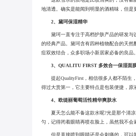
地清透。确实是能闻到明显的酒精味，但是
2、黛珂保湿精华
黛珂一直专注于高档护肤产品的研发与
的经典产品。黛珂含有四种植物配合的天然
痘双效结合，众多职场小新居家必备的良品
3、QUALITU FIRST 多效合一保湿面
提起QualityFirst，相信很多人都
得过大赏第一，它主要特点是包装便捷，原
4、欧缇丽葡萄活性精华爽肤水
夏天怎么能不备这款水呢?光是那个清
匀，记得闭着眼睛再喷在脸上，虽然我不会
但是直接喷到眼睛还是会刺痛的，可以