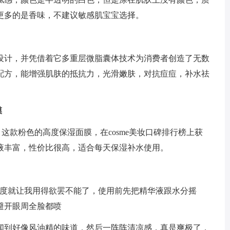
更多的是香味，不建议敏感肌宝宝选择。
设计，并凭借着它多重层微脂囊体技术为消费者创造了无数
配方，能增强肌肤的抵抗力，光滑嫩肤，对抗痘痘，补水祛
。
膜
不陌生，这款粉色的高度保湿面膜，在cosme美妆口碑排行榜上获
液丰富，性价比很高，适合每天保湿补水使用。
凉度就让我用得欲罢不能了，使用前先把精华液跟水分摇
避开眼周全脸都喷
闻到好像风油精的味道，然后一阵阵清凉感，真是爽极了，