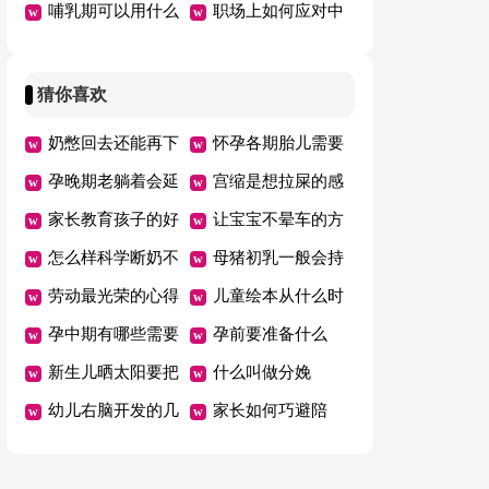
品吗
哺乳期可以用什么
还是用拉拉裤好
职场上如何应对中
水乳
年危机
猜你喜欢
奶憋回去还能再下
怀孕各期胎儿需要
来吗
孕晚期老躺着会延
的营养
宫缩是想拉屎的感
期吗
家长教育孩子的好
觉吗
让宝宝不晕车的方
方法总结一年级
怎么样科学断奶不
法
母猪初乳一般会持
坑娃
劳动最光荣的心得
续几天
儿童绘本从什么时
体会范文（精选5
孕中期有哪些需要
候开始看有哪些好
孕前要准备什么
篇）
注意的事项
新生儿晒太阳要把
处
什么叫做分娩
衣服脱了吗
幼儿右脑开发的几
家长如何巧避陪
个好方法
考“五大误区”