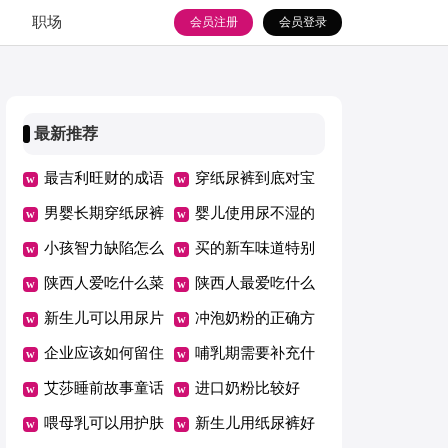
职场
会员注册
会员登录
最新推荐
最吉利旺财的成语
穿纸尿裤到底对宝
男婴长期穿纸尿裤
宝好不好
婴儿使用尿不湿的
危害
小孩智力缺陷怎么
危害
买的新车味道特别
办
陕西人爱吃什么菜
大如何消除
陕西人最爱吃什么
新生儿可以用尿片
菜
冲泡奶粉的正确方
吗
企业应该如何留住
法
哺乳期需要补充什
优秀员工
艾莎睡前故事童话
么维生素
进口奶粉比较好
故事
喂母乳可以用护肤
新生儿用纸尿裤好