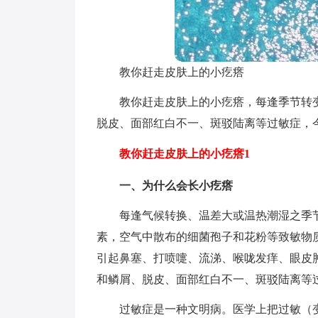
教你赶走皮肤上的小疙瘩
教你赶走皮肤上的小疙瘩，每逢季节转
脱皮、面部红白不一、斑驳陆离等过敏症，
教你赶走皮肤上的小疙瘩1
一、为什么会长小疙瘩
每逢气候转换、温差大或温热潮湿之季
素，空气中散布的细菌孢子和花粉等致敏物
引起鼻塞、打喷嚏、流涕、喉咙发痒、眼皮
和鳞屑、脱皮、面部红白不一、斑驳陆离等
过敏症是一种文明病。医学上把过敏（变