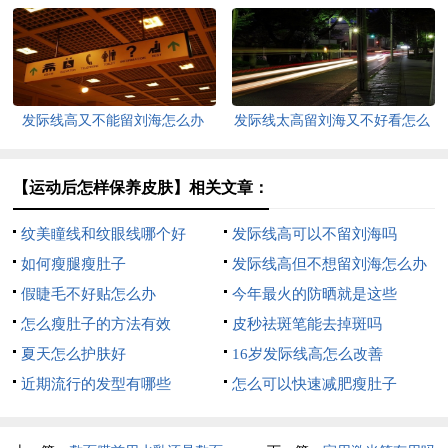
发际线高又不能留刘海怎么办
发际线太高留刘海又不好看怎么
办
【运动后怎样保养皮肤】相关文章：
纹美瞳线和纹眼线哪个好
发际线高可以不留刘海吗
如何瘦腿瘦肚子
发际线高但不想留刘海怎么办
假睫毛不好贴怎么办
今年最火的防晒就是这些
怎么瘦肚子的方法有效
皮秒祛斑笔能去掉斑吗
夏天怎么护肤好
16岁发际线高怎么改善
近期流行的发型有哪些
怎么可以快速减肥瘦肚子