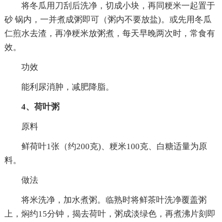
将冬瓜用刀刮后洗净，切成小块，再同粳米一起置于
砂 锅内，一并煮成粥即可（粥内不要放盐)。或先用冬瓜
仁煎水去渣，再净粳米放粥煮，每天早晚两次时，常食有
效。
功效
能利尿消肿，减肥降脂。
4、荷叶粥
原料
鲜荷叶1张（约200克)、粳米100克、白糖适量为原
料。
做法
将米洗净，加水煮粥。临熟时将鲜茶叶洗净覆盖粥
上，焖约15分钟，揭去荷叶，粥成淡绿色，再煮沸片刻即