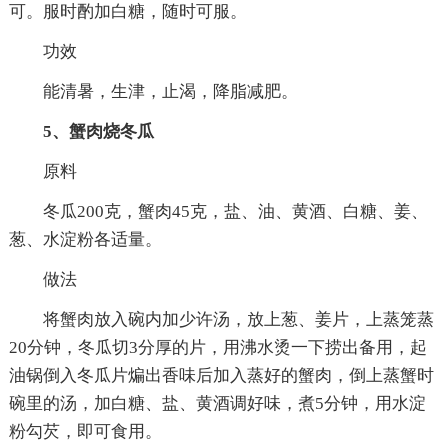
可。服时酌加白糖，随时可服。
功效
能清暑，生津，止渴，降脂减肥。
5、蟹肉烧冬瓜
原料
冬瓜200克，蟹肉45克，盐、油、黄酒、白糖、姜、
葱、水淀粉各适量。
做法
将蟹肉放入碗内加少许汤，放上葱、姜片，上蒸笼蒸
20分钟，冬瓜切3分厚的片，用沸水烫一下捞出备用，起
油锅倒入冬瓜片煸出香味后加入蒸好的蟹肉，倒上蒸蟹时
碗里的汤，加白糖、盐、黄酒调好味，煮5分钟，用水淀
粉勾芡，即可食用。