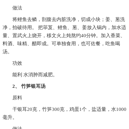
做法
将鲤鱼去鳞，剖腹去内脏洗净，切成小块；姜、葱洗
净，拍破待用。 把荜芨、鲤鱼、葱、姜放入锅内，加水适
量、置武火上烧开，移文火上炖熬约40分钟。加入香菜、
料酒、味精、醋即成。可单独食用，也可佐餐，吃鱼喝
汤。
功效
能利 水消肿而减肥。
2、 竹笋银耳汤
原料
干银耳20克，竹笋300克，鸡蛋1个，盐适量，水1000
毫升。
做法