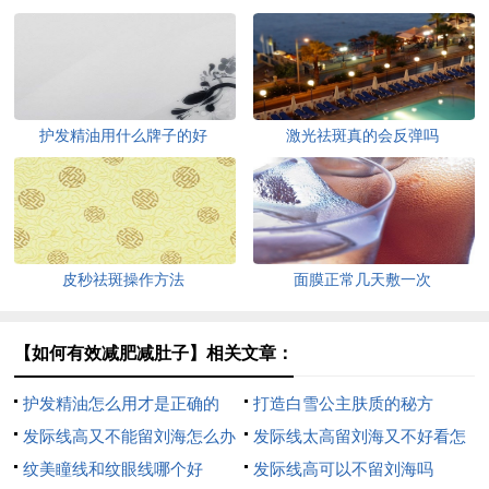
护发精油用什么牌子的好
激光祛斑真的会反弹吗
皮秒祛斑操作方法
面膜正常几天敷一次
【如何有效减肥减肚子】相关文章：
护发精油怎么用才是正确的
打造白雪公主肤质的秘方
发际线高又不能留刘海怎么办
发际线太高留刘海又不好看怎
纹美瞳线和纹眼线哪个好
么办
发际线高可以不留刘海吗