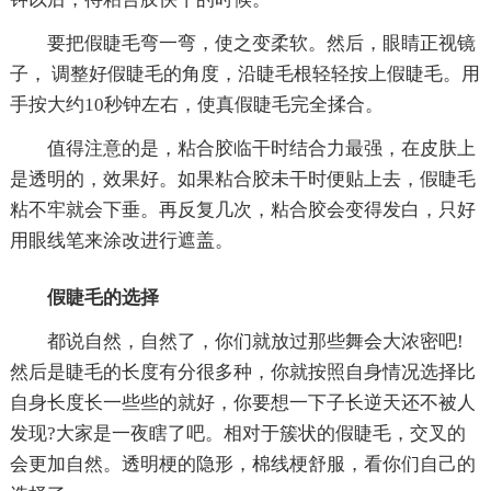
要把假睫毛弯一弯，使之变柔软。然后，眼睛正视镜
子， 调整好假睫毛的角度，沿睫毛根轻轻按上假睫毛。用
手按大约10秒钟左右，使真假睫毛完全揉合。
值得注意的是，粘合胶临干时结合力最强，在皮肤上
是透明的，效果好。如果粘合胶未干时便贴上去，假睫毛
粘不牢就会下垂。再反复几次，粘合胶会变得发白，只好
用眼线笔来涂改进行遮盖。
假睫毛的选择
都说自然，自然了，你们就放过那些舞会大浓密吧!
然后是睫毛的长度有分很多种，你就按照自身情况选择比
自身长度长一些些的就好，你要想一下子长逆天还不被人
发现?大家是一夜瞎了吧。相对于簇状的假睫毛，交叉的
会更加自然。透明梗的隐形，棉线梗舒服，看你们自己的