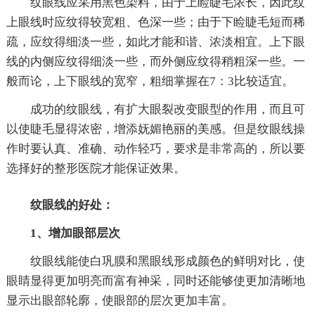
纹眼线应采用黑色染料，由于上睑睫毛浓长，因此纹
上眼线时应纹得较宽粗、色深一些；由于下睑睫毛短而稀
疏，应纹得细淡一些，如此才能和谐、浓淡相宜。上下眼
线的内侧应纹得细淡一些，而外侧应纹得稍粗深一些。一
般而论，上下眼线的宽窄，粗细掌握在7：3比较适宜。
成功的纹眼线，有扩大眼裂改变眼型的作用，而且可
以使睫毛显得浓密，增添妩媚艳丽的美感。但是纹眼线操
作时要认真、准确、动作轻巧，要求是非常高的，所以要
选择好的整形医院才能保证效果。
纹眼线的好处：
1、增加眼部层次
纹眼线能使白巩膜和黑眼线形成颜色的鲜明对比，使
眼睛显得更加明亮而富有神采，同时还能够使更加清晰地
显示出眼部轮廓，使眼部的层次更加丰富。