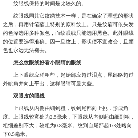
纹眼线保持的时间是比较久的。
纹眼线同其它纹绣技术一样，是在确定了理想的形状
之后，再用针笔蘸上特别的原料纹上。只是纹眉可依头发
的色泽选用多种颜色，而纹眼线只能选用黑色。此外眼线
的位置要选得准确。因一旦纹上，形状便不宜改变，且颜
色也永远无法褪去。
怎么纹眼线好看小眼睛的眼线
上下眼线应稍粗些，起始部应超过泪点，尾部略超过
外眦角并向上平出，这样眼睛可显大些。
双眼皮的眼线
上眼线从内侧由细到粗，纹到尾部向上挑，形成角
度。上眼线较宽处为2.5毫米，下眼线从内侧起由细到粗，
粗细差别不大，较粗为0.8毫米。纹到自尾部起1/3处略向
下0.5毫米。