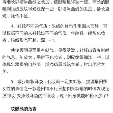
得细长以增添曲线之长度，使眼睛显得宽一些。窄长的眼
睛则眼线应纹得短粗深一些，以增添曲线的弧度，扬长避
短，掩饰不足。
4、衬托不同的气质：眼线的修饰作用因人而异，可
以根据不同的人衬托出不同的气质。年龄轻，经常化妆
者，眼线形态可粗、深一些。
使轮廓明显而富有朝气，显得活泼，衬托出青春时尚
的气息。年龄大，平时不化妆者，则应纹得细淡一些，以
体现出双眼的自然美，增添稳重成熟之感，衬出优雅之
美。
5、减少卸妆麻烦：化妆就一定要卸妆，据说最困扰
女性的事情之一就是困得不行只想倒头就睡的时候发现还
没卸妆!去掉最麻烦的卸眼妆，晚上回家就能轻松不少了!
纹眼线的危害