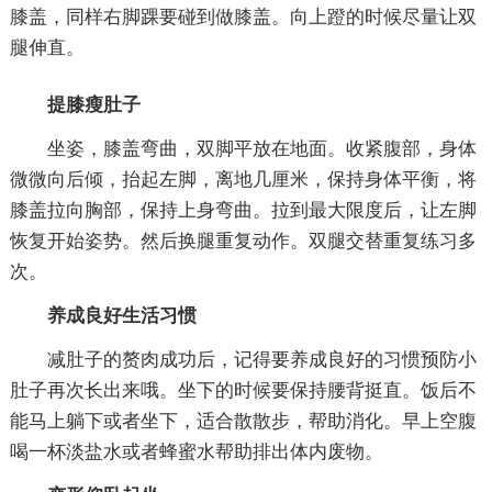
膝盖，同样右脚踝要碰到做膝盖。向上蹬的时候尽量让双
腿伸直。
提膝瘦肚子
坐姿，膝盖弯曲，双脚平放在地面。收紧腹部，身体
微微向后倾，抬起左脚，离地几厘米，保持身体平衡，将
膝盖拉向胸部，保持上身弯曲。拉到最大限度后，让左脚
恢复开始姿势。然后换腿重复动作。双腿交替重复练习多
次。
养成良好生活习惯
减肚子的赘肉成功后，记得要养成良好的习惯预防小
肚子再次长出来哦。坐下的时候要保持腰背挺直。饭后不
能马上躺下或者坐下，适合散散步，帮助消化。早上空腹
喝一杯淡盐水或者蜂蜜水帮助排出体内废物。