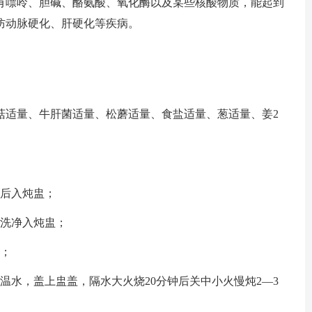
有嘌呤、胆碱、酪氨酸、氧化酶以及某些核酸物质，能起到
防动脉硬化、肝硬化等疾病。
菇适量、牛肝菌适量、松蘑适量、食盐适量、葱适量、姜2
净后入炖盅；
，洗净入炖盅；
盅；
温水，盖上盅盖，隔水大火烧20分钟后关中小火慢炖2—3