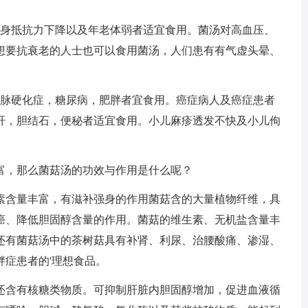
自身抵抗力下降以及年老体弱者适宜食用。菌汤对高血压、
想要抗衰老的人士也可以食用菌汤，人们患有有气虚头晕、
动脉硬化症，糖尿病，肥胖者宜食用。癌症病人及癌症患者
肝，胆结石，便秘者适宜食用。小儿麻疹透发不快及小儿佝
富，那么菌菇汤的功效与作用是什么呢？
素含量丰富，有滋补强身的作用菌菇含的大量植物纤维，具
癌、降低胆固醇含量的作用。菌菇的维生素、无机盐含量丰
还有菌菇汤中的茶树菇具有补肾、利尿、治腰酸痛、渗湿、
症患者的'理想食品。
还含有核糖类物质。可抑制肝脏内胆固醇增加，促进血液循