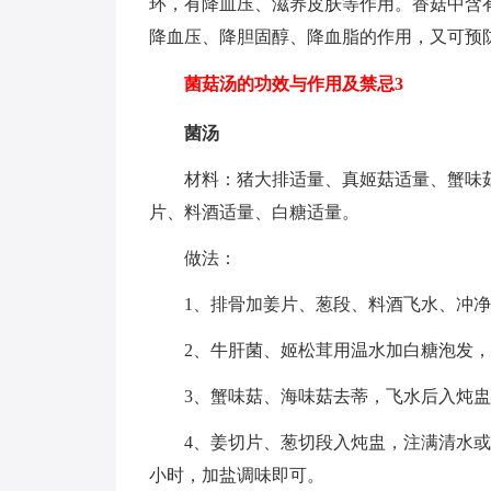
环，有降血压、滋养皮肤等作用。香菇中含
降血压、降胆固醇、降血脂的作用，又可预
菌菇汤的功效与作用及禁忌3
菌汤
材料：猪大排适量、真姬菇适量、蟹味
片、料酒适量、白糖适量。
做法：
1、排骨加姜片、葱段、料酒飞水、冲
2、牛肝菌、姬松茸用温水加白糖泡发
3、蟹味菇、海味菇去蒂，飞水后入炖
4、姜切片、葱切段入炖盅，注满清水或
小时，加盐调味即可。