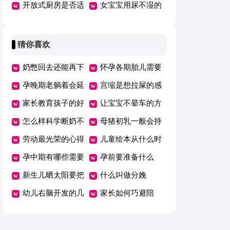
面膜
开放式厨房是否适
次
女宝宝用尿不湿的
合你家
危害
猜你喜欢
奶憋回去还能再下
怀孕各期胎儿需要
来吗
孕晚期老躺着会延
的营养
宫缩是想拉屎的感
期吗
家长教育孩子的好
觉吗
让宝宝不晕车的方
方法总结一年级
怎么样科学断奶不
法
母猪初乳一般会持
坑娃
劳动最光荣的心得
续几天
儿童绘本从什么时
体会范文（精选5
孕中期有哪些需要
候开始看有哪些好
孕前要准备什么
篇）
注意的事项
新生儿晒太阳要把
处
什么叫做分娩
衣服脱了吗
幼儿右脑开发的几
家长如何巧避陪
个好方法
考“五大误区”