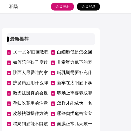
职场
会员注册
会员登录
最新推荐
10一15岁画画教程
白细胞低是怎么回
风景
如何陪伴孩子度过
事
儿童智力低下的表
青春叛逆期
陕西人最爱吃的家
现特征有哪些
哺乳期需要补充什
常菜
护发精油用什么牌
么
新车在太阳底下暴
子的好
激光祛斑真的会反
晒能除甲醛吗
职场上需要养成哪
弹吗
孕妇吃花甲的注意
些良好习惯
怎样才能成为一名
事项
皮秒祛斑操作方法
优秀员工
哪些肉类危害宝宝
喂奶到底能不能敷
健康
面膜正常几天敷一