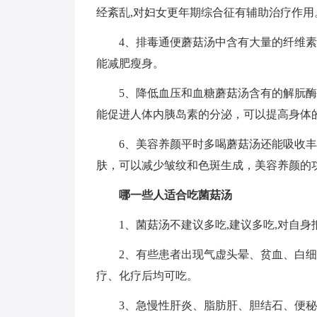
经紊乱,对妇女更年期综合征有辅助治疗作用
4、排毒通便蘑菇汤中含有大量的纤维
能减肥瘦身。
5、降低血压和血糖蘑菇汤含有的解朊
能促进人体内胰岛素的分泌，可以提高身体
6、美容养颜平时多喝蘑菇汤还能吸收
肤，可以减少皱纹和色斑生成，美容养颜的
哪一些人适合吃菌菇汤
1、菌菇汤不建议多吃,建议多吃,对自身
2、有些患者出现气虚头晕、贫血、白细
疗、化疗后均可吃。
3、急慢性肝炎、脂肪肝、胆结石、便