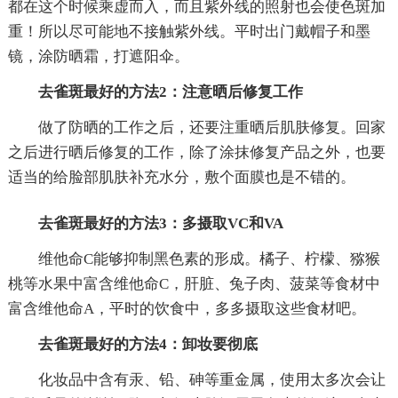
都在这个时候乘虚而入，而且紫外线的照射也会使色斑加
重！所以尽可能地不接触紫外线。平时出门戴帽子和墨
镜，涂防晒霜，打遮阳伞。
去雀斑最好的方法2：注意晒后修复工作
做了防晒的工作之后，还要注重晒后肌肤修复。回家
之后进行晒后修复的工作，除了涂抹修复产品之外，也要
适当的给脸部肌肤补充水分，敷个面膜也是不错的。
去雀斑最好的方法3：多摄取VC和VA
维他命C能够抑制黑色素的形成。橘子、柠檬、猕猴
桃等水果中富含维他命C，肝脏、兔子肉、菠菜等食材中
富含维他命A，平时的饮食中，多多摄取这些食材吧。
去雀斑最好的方法4：卸妆要彻底
化妆品中含有汞、铅、砷等重金属，使用太多次会让