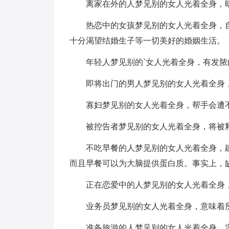
离家在外的人梦见别的女人光着全身，
热恋中的女孩梦见别的女人光着全身，
十分渴望结婚生子等一切美好的婚姻生活。
年轻人梦见别的`女人光着全身，有发
即将出门的男人梦见别的女人光着全身
寡妇梦见别的女人光着全身，帮手会遭
被控告者梦见别的女人光着全身，将被
不吃早餐的人梦见别的女人光着全身，
而且早餐可以为大脑提供蛋白质。事实上，
正在恋爱中的人梦见别的女人光着全身
业务员梦见别的女人光着全身，意味着
准备旅游的人梦见别的女人光着全身，