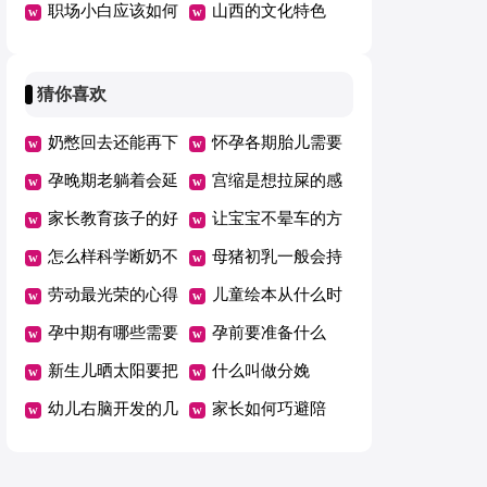
瘦下来
职场小白应该如何
山西的文化特色
正确做好职场规划
猜你喜欢
奶憋回去还能再下
怀孕各期胎儿需要
来吗
孕晚期老躺着会延
的营养
宫缩是想拉屎的感
期吗
家长教育孩子的好
觉吗
让宝宝不晕车的方
方法总结一年级
怎么样科学断奶不
法
母猪初乳一般会持
坑娃
劳动最光荣的心得
续几天
儿童绘本从什么时
体会范文（精选5
孕中期有哪些需要
候开始看有哪些好
孕前要准备什么
篇）
注意的事项
新生儿晒太阳要把
处
什么叫做分娩
衣服脱了吗
幼儿右脑开发的几
家长如何巧避陪
个好方法
考“五大误区”