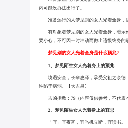
内可能没办法出行了。
准备远行的人梦见别的女人光着全身，
有对象者梦见别的女人光着全身，暗示
要小心，不可因一时冲动而做出遗恨终身的
梦见别的女人光着全身是什么预兆2
1、梦见陌生女人光着身上的预兆
境遇安全，长辈惠泽，承受父祖之余德
许陷于病弱。【大吉昌】
吉凶指数：79（内容仅供参考，不代表
2、梦见陌生女人光着身上的宜忌
「宜」宜夜宵，宜当机立断，宜读书。