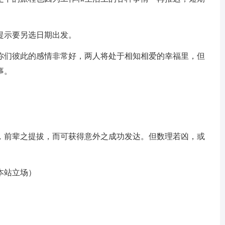
提示要另选日期出发。
你们彼此的感情非常好，两人将处于相知相爱的幸福里，但
事。
，前辈之提拔，而可获得意外之成功发达。但数理若凶，或
本站立场）