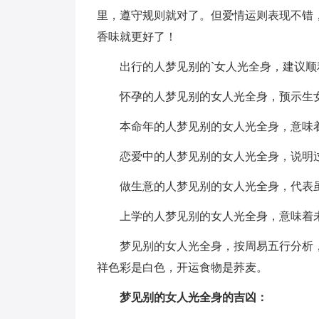
里，遵守规则就对了。但爱情运则表现不错
香味就更好了！
出行的人梦见别的`女人光全身，建议
怀孕的人梦见别的女人光全身，预示生
本命年的人梦见别的女人光全身，意味
恋爱中的人梦见别的女人光全身，说明
做生意的人梦见别的女人光全身，代表
上学的人梦见别的女人光全身，意味着
梦见别的女人光全身，按周易五行分析
祥色彩是白色，开运食物是荞麦。
梦见别的女人光全身的吉凶：