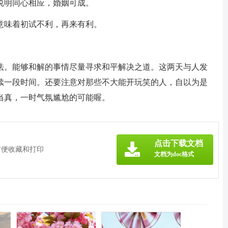
说明同心相应，婚姻可成。
意味着初试不利，再来有利。
法。能够和解的事情尽量寻求和平解决之道。这两天与人发
续一段时间。还要注意对那些不大能开玩笑的人，自以为是
当真，一时气氛尴尬的可能喔。
》
点击下载文档
方便收藏和打印
文档为doc格式