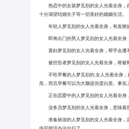
热恋中的女孩梦见别的女人光着全身，
十分渴望结婚生子等一切美好的婚姻生活。
年轻人梦见别的女人光着全身，有发脓
即将出门的男人梦见别的女人光着全身
寡妇梦见别的女人光着全身，帮手会遭
被控告者梦见别的女人光着全身，将被
不吃早餐的人梦见别的.女人光着全身
高，而且早餐可以为大脑提供蛋白质。事实
正在恋爱中的人梦见别的女人光着全身
业务员梦见别的女人光着全身，意味着
准备旅游的人梦见别的女人光着全身，
内可能没办法出行了。