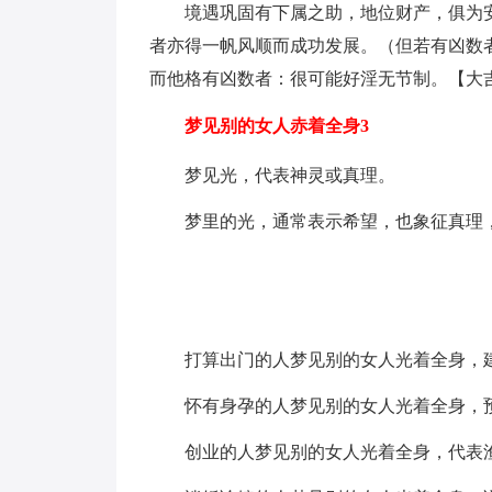
境遇巩固有下属之助，地位财产，俱为
者亦得一帆风顺而成功发展。（但若有凶数
而他格有凶数者：很可能好淫无节制。【大
梦见别的女人赤着全身3
梦见光，代表神灵或真理。
梦里的光，通常表示希望，也象征真理
打算出门的人梦见别的女人光着全身，
怀有身孕的人梦见别的女人光着全身，
创业的人梦见别的女人光着全身，代表