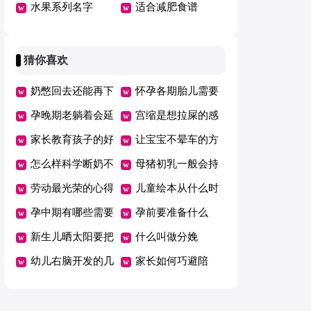
水果系列名字
适合减肥食谱
猜你喜欢
奶憋回去还能再下
怀孕各期胎儿需要
来吗
孕晚期老躺着会延
的营养
宫缩是想拉屎的感
期吗
家长教育孩子的好
觉吗
让宝宝不晕车的方
方法总结一年级
怎么样科学断奶不
法
母猪初乳一般会持
坑娃
劳动最光荣的心得
续几天
儿童绘本从什么时
体会范文（精选5
孕中期有哪些需要
候开始看有哪些好
孕前要准备什么
篇）
注意的事项
新生儿晒太阳要把
处
什么叫做分娩
衣服脱了吗
幼儿右脑开发的几
家长如何巧避陪
个好方法
考“五大误区”