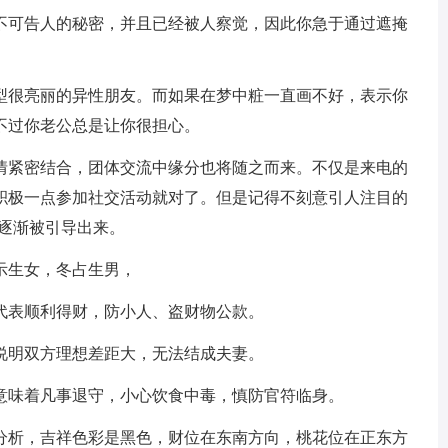
不可告人的秘密，并且已经被人察觉，因此你急于通过遮掩
型很亮丽的异性朋友。而如果在梦中粧一直画不好，表示你
不过你老公总是让你很担心。
情紧密结合，团体交流中缘分也将随之而来。不仅是来电的
积极一点参加社交活动就对了。但是记得不刻意引人注目的
能逐渐被引导出来。
示生女，冬占生男，
代表顺利得财，防小人、盗财物公款。
说明双方理想差距大，无法结成夫妻。
意味着凡事退守，小心饮食中毒，慎防官符临身。
分析，吉祥色彩是黑色，财位在东南方向，桃花位在正东方