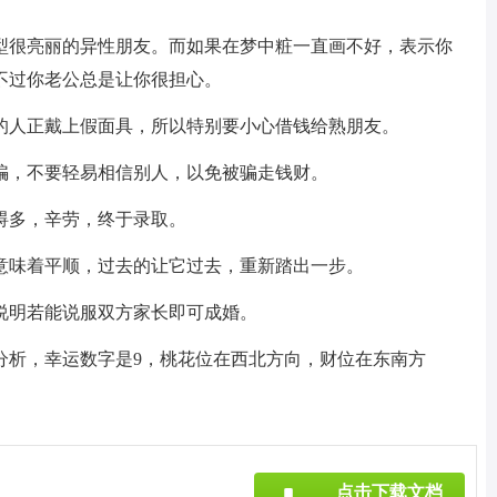
型很亮丽的异性朋友。而如果在梦中粧一直画不好，表示你
不过你老公总是让你很担心。
的人正戴上假面具，所以特别要小心借钱给熟朋友。
骗，不要轻易相信别人，以免被骗走钱财。
碍多，辛劳，终于录取。
意味着平顺，过去的让它过去，重新踏出一步。
说明若能说服双方家长即可成婚。
分析，幸运数字是9，桃花位在西北方向，财位在东南方
》
点击下载文档