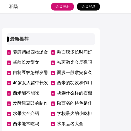
职场
会员注册
会员登录
最新推荐
养颜调经四物汤女
敷面膜多长时间好
人都要喝
减龄长发型女
祛斑激光会反弹吗
自制豆豉怎样发酵
面膜一般敷完多久
窍门
40岁女人留中长发
后洗脸
西米的功效和作用
哪种发型最时尚
西米能不能吃
哪些人不能吃
挑选什么样的石榴
发酵黑豆豉的制作
好吃
陕西省的特色是什
方法窍门
水果大全介绍
么
学校最火的小吃排
西米能常吃吗
行榜
水果品名大全