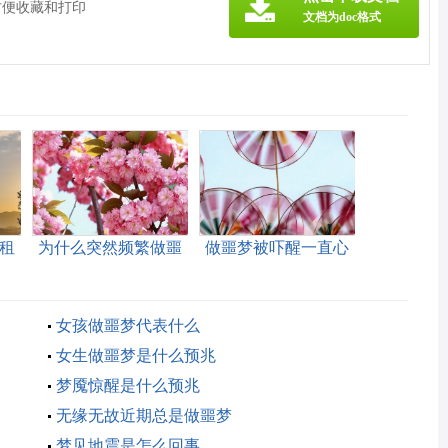
方便收藏和打印
文档为doc格式
租
为什么突然频繁做噩
做噩梦被吓醒一直心
梦
慌
女孩做噩梦代表什么
女生做噩梦是什么预兆
梦魇惊醒是什么预兆
无缘无故近期总是做噩梦
梦见地震是怎么回事