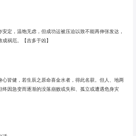
亦安定，温饱无虑，但成功运被压迫以致不能再伸张发达，
致成祸厄。【吉多于凶】
身心皆健，若生辰之原命喜金水者，得此名获。但人、地两
但终因急变而逐渐的没落崩败或失和、孤立或遭遇危身灾