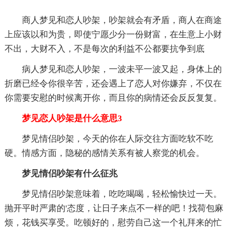
商人梦见和恋人吵架，吵架就会有矛盾，商人在商途
上应该以和为贵，即使宁愿少分一份财富，在生意上小财
不出，大财不入，不是每次的利益不公都要抗争到底
病人梦见和恋人吵架，一波未平一波又起，身体上的
折磨已经令你很辛苦，还会遇上了恋人对你嫌弃，不仅在
你需要安慰的时候离开你，而且你的病情还会反反复复。
梦见恋人吵架是什么意思3
梦见情侣吵架，今天的你在人际交往方面吃软不吃
硬。情感方面，隐秘的感情关系有被人察觉的机会。
梦见情侣吵架有什么征兆
梦见情侣吵架意味着，吃吃喝喝，轻松愉快过一天。
抛开平时严肃的'态度，让日子来点不一样的吧！找荷包麻
烦，花钱买享受。吃顿好的，慰劳自己这一个礼拜来的忙