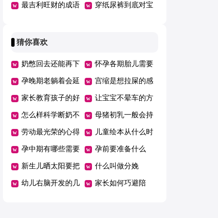
甲醛
最吉利旺财的成语
穿纸尿裤到底对宝
宝好不好
猜你喜欢
奶憋回去还能再下
怀孕各期胎儿需要
来吗
孕晚期老躺着会延
的营养
宫缩是想拉屎的感
期吗
家长教育孩子的好
觉吗
让宝宝不晕车的方
方法总结一年级
怎么样科学断奶不
法
母猪初乳一般会持
坑娃
劳动最光荣的心得
续几天
儿童绘本从什么时
体会范文（精选5
孕中期有哪些需要
候开始看有哪些好
孕前要准备什么
篇）
注意的事项
新生儿晒太阳要把
处
什么叫做分娩
衣服脱了吗
幼儿右脑开发的几
家长如何巧避陪
个好方法
考“五大误区”