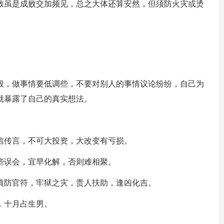
致虽是成败交加频见，总之大体还算安然，但须防火灾或烫
般，做事情要低调些，不要对别人的事情议论纷纷，自己为
就暴露了自己的真实想法。
信传言，不可大投资，大改变有亏损。
些误会，宜早化解，否则难相聚。
慎防官符，牢狱之灾，贵人扶助，逢凶化吉。
，十月占生男。