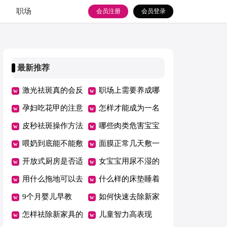
职场
会员注册
会员登录
最新推荐
激光祛斑真的会反
职场上需要养成哪
弹吗
孕妇吃花甲的注意
些良好习惯
怎样才能成为一名
事项
皮秒祛斑操作方法
优秀员工
哪些肉类危害宝宝
喂奶到底能不能敷
健康
面膜正常几天敷一
面膜
开放式厨房是否适
次
女宝宝用尿不湿的
合你家
用什么拖地可以去
危害
什么样的床垫睡着
油污
9个月婴儿早教
舒服健康
如何快速去除新家
怎样祛除新家具的
具甲醛
儿童智力高表现