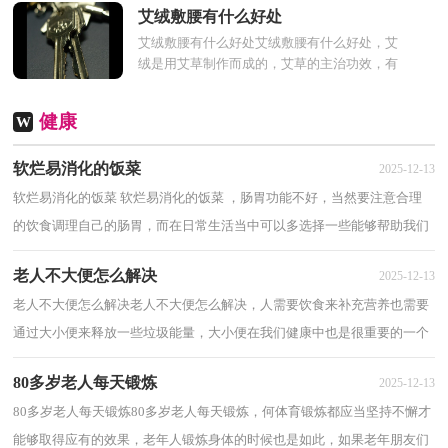
炎症所引起的，最常见...
艾绒敷腰有什么好处
艾绒敷腰有什么好处艾绒敷腰有什么好处，艾
绒是用艾草制作而成的，艾草的主治功效，有
理气血，温经脉，祛寒湿，止痛，抗菌，消
炎，激励消化腺，艾绒的作用也有很...
健康
W
软烂易消化的饭菜
2025-12-13
软烂易消化的饭菜 软烂易消化的饭菜 ，肠胃功能不好，当然要注意合理
的饮食调理自己的肠胃，而在日常生活当中可以多选择一些能够帮助我们
保护肠胃的食物，下面来看看软烂易消化的饭...
老人不大便怎么解决
2025-12-13
老人不大便怎么解决老人不大便怎么解决，人需要饮食来补充营养也需要
通过大小便来释放一些垃圾能量，大小便在我们健康中也是很重要的一个
步骤，下面介绍老人不大便怎么解决。 ...
80多岁老人每天锻炼
2025-12-13
80多岁老人每天锻炼80多岁老人每天锻炼，何体育锻炼都应当坚持不懈才
能够取得应有的效果，老年人锻炼身体的时候也是如此，如果老年朋友们