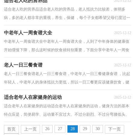
适合老人吃的营养品
2025-12-12
适合老人吃的营养品适合老人吃的营养品，老人抵抗力比较差，体弱多
病，多的老人都非常的重视，养生，保健 ，每个子女都希望父母们度过一
个 健康，幸福的晚年， 下面来看看适合老人吃的营养...
中老年人一周食谱大全
2025-12-12
中老年人一周食谱大全中老年人一周食谱大全，人到了中年身体的健康值
开始缓慢下降，那么这时候的饮食就特别重要，下面分享中老年人一周食
谱大全，希望对你有所帮助。 中老年人一...
老人一日三餐食谱
2025-12-12
老人一日三餐食谱老人一日三餐食谱，中老年人一日三餐健康食谱 ，比起
年轻人，中老年人的身体抵抗力更低，所以一日三餐更应该健康饮食，健
康的饮食才是好的，下面来看看老人一日三餐食...
适合老年人在家健身的运动
2025-12-12
适合老年人在家健身的运动适合老年人在家健身的运动，健身方法的基本
特点应是，简便易学、运动量不宜过大、不过分剧烈、不过分弯腰低头、
有保健作用，对老年人机体无害，下面看看适...
26
27
28
29
30
首页
上一页
下一页