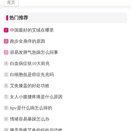
尾页
热门推荐
中国最好的艾绒在哪里
1
跑步全身痒的原因
2
容易发脾气急躁怎么回事
3
白血病症状10大前兆
4
白细胞低是癌症先兆吗
5
艾灸膝盖的好处功效
6
女人小腹腰疼痛是什么原因
7
hpv是什么病怎么得的
8
情绪容易暴躁怎么办
9
膝盖骨疼艾灸的好处与功效
10