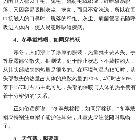
为围巾大都以羊毛、兔毛、混纺毛线织成，纤维极易脱
落，又因容易吸附灰尘、病菌，而且不常洗涤，所以在围
巾接触人的口鼻时，脱落的纤维、灰尘、病菌很容易随呼
吸进入体内，使人易患呼吸道疾病。
4、冬季戴棉帽，如同穿棉袄
寒冬，人们穿上了厚厚的服装，热量就主要从头、手
等暴露部位散失。据测试，处于静止状态下不戴帽的人，
从其头部散失的热量是很多的。在环境气温为15℃时，从
头部散失的热量占人体的总散热量的30%，4℃时占60%，
零下15℃时占75由此可见，头部的保暖与人体的热平衡有
着十分密切的`关系。
正如俗话所说：“冬季戴棉帽，如同穿棉袄。”冬季戴
帽应特别注重帽子能护住耳朵，儿童更应注意随时戴帽
子。
5、天气寒，脚要暖