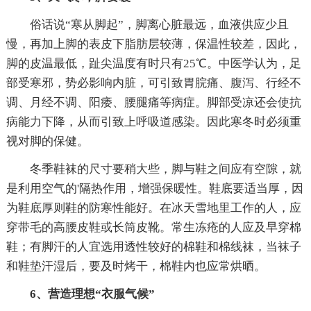
俗话说“寒从脚起”，脚离心脏最远，血液供应少且
慢，再加上脚的表皮下脂肪层较薄，保温性较差，因此，
脚的皮温最低，趾尖温度有时只有25℃。中医学认为，足
部受寒邪，势必影响内脏，可引致胃脘痛、腹泻、行经不
调、月经不调、阳痿、腰腿痛等病症。脚部受凉还会使抗
病能力下降，从而引致上呼吸道感染。因此寒冬时必须重
视对脚的保健。
冬季鞋袜的尺寸要稍大些，脚与鞋之间应有空隙，就
是利用空气的'隔热作用，增强保暖性。鞋底要适当厚，因
为鞋底厚则鞋的防寒性能好。在冰天雪地里工作的人，应
穿带毛的高腰皮鞋或长筒皮靴。常生冻疮的人应及早穿棉
鞋；有脚汗的人宜选用透性较好的棉鞋和棉线袜，当袜子
和鞋垫汗湿后，要及时烤干，棉鞋内也应常烘晒。
6、营造理想“衣服气候”