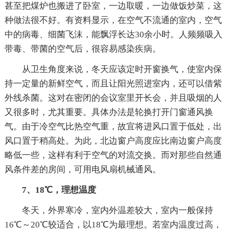
甚至把煤炉也搬进了卧室，一边取暖，一边做饭炒菜，这
种做法很不好。有资料显示，在空气不流通的室内，空气
中的病毒、细菌飞沫，能飘浮长达30余小时。人频频吸入
带毒、带菌的空气后，很容易感染疾病。
从卫生角度来说，冬天应该定时开窗换气，使室内保
持一定量的新鲜空气，而且让阳光照进室内，还可以借紫
外线杀菌。这对在密闭的会议室里开长会，并且吸烟的人
又很多时，尤其重要。具体办法是轮换打开门窗通风换
气。由于冷空气比热空气重，故宜将进风口置于低处，出
风口置于稍高处。为此，北边窗户高度应比南边窗户高度
略低一些，这样有利于空气的对流交换。而对那些自然通
风条件差的房间，可用电风扇机械通风。
7、18℃，理想温度
冬天，外界寒冷，室内外温差较大，室内一般保持
16℃～20℃较适合，以18℃为最理想。若室内温度过高，