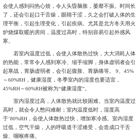
会使人感到闷热心烦，令人头昏脑胀，萎靡不振。时间长
了，还会引起口干舌燥，眼睛干涩，久之会打破人体的生
理平衡，引起生理变化，引起疾病。尤其是北方冬天用火
炉烧煤取暖的房间，温度过高时，特别容易引起外感风
寒。
若室内温度过低，会使人体散热过快，大大消耗人体
的热能，常常令人感到寒冷、缩手缩脚，身体虚弱者会引
起寒战，胃肠虚弱者，会引起腹胀、胃肠痛等。 9、45%
～60%RH，健康湿度，冬季室内的湿度也要适宜，
45%RH～60%RH被称为“健康湿度”。
室内湿度过高，人体散热就比较困难。当室内温度过
高时，就会令人憋闷难耐；室内温度低时，湿度高
于’80%RH，会使人体散热过快，增加寒冷感。室内湿度
过低，空气干燥，人的呼吸道干涩难受，会造成口干舌
燥、咽喉疼痛。