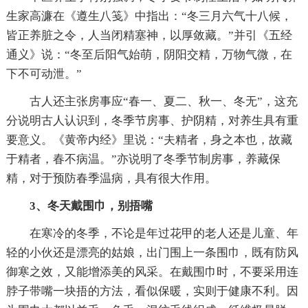
生家高濂在《遵生八笺》中指出：“冬三月六气十八候，
皆正养脏之令，人当闭精塞神，以厚敛藏。”并引《五经
通义》说：“冬至后阳气始萌，阴阳交精，万物气微，在
下不可动泄。”
古人还主张房事应“春一、夏二、秋一、冬无”，这充
分说明古人认识到，冬季节房事、护阴精，对养生具有重
要意义。《黄帝内经》里说：“夫精者，身之本也，故藏
于精者，春不病温。”亦说明了冬季节制房事，养藏保
精，对于预防春季温病，具有很大作用。
3、冬天戴围巾，别捂嘴
在寒冷的冬季，不论是年过花甲的老人还是儿童、年
轻的小伙还是漂亮的姑娘，出门围上一条围巾，既有防风
御寒之效，又能增添美的风采。在戴围巾时，不要采用连
脖子带嘴一块捂的方法，看似保暖，实则于健康不利。因