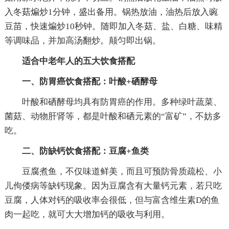
入冬菇煸炒1分钟，盛出备用。锅热放油，油热后放入豌
豆苗，快速煸炒10秒钟。随即加入冬菇、盐、白糖、味精
等调味品，并加高汤翻炒。颠匀即出锅。
适合中老年人的五大饮食搭配
一、防胃癌饮食搭配：叶酸+硒酵母
叶酸和硒酵母均具有防胃癌的作用。多种绿叶蔬菜、
菌菇、动物肝肾等，都是叶酸和硒元素的“富矿”，不妨多
吃。
二、防缺钙饮食搭配：豆腐+鱼类
豆腐煮鱼，不仅味道鲜美，而且可预防骨质疏松、小
儿佝偻病等缺钙现象。因为豆腐含有大量钙元素，若只吃
豆腐，人体对钙的吸收率会很低，但与富含维生素D的鱼
肉一起吃，就可大大增加钙的吸收与利用。