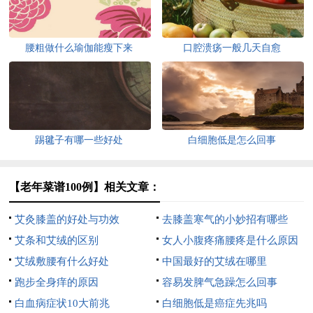
腰粗做什么瑜伽能瘦下来
口腔溃疡一般几天自愈
踢毽子有哪一些好处
白细胞低是怎么回事
【老年菜谱100例】相关文章：
艾灸膝盖的好处与功效
去膝盖寒气的小妙招有哪些
艾条和艾绒的区别
女人小腹疼痛腰疼是什么原因
艾绒敷腰有什么好处
中国最好的艾绒在哪里
跑步全身痒的原因
容易发脾气急躁怎么回事
白血病症状10大前兆
白细胞低是癌症先兆吗