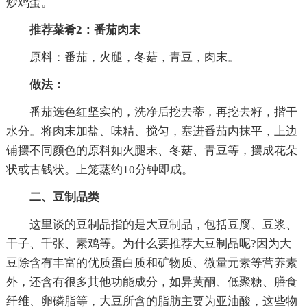
炒鸡蛋。
推荐菜肴2：番茄肉末
原料：番茄，火腿，冬菇，青豆，肉末。
做法：
番茄选色红坚实的，洗净后挖去蒂，再挖去籽，揩干
水分。将肉末加盐、味精、搅匀，塞进番茄内抹平，上边
铺摆不同颜色的原料如火腿末、冬菇、青豆等，摆成花朵
状或古钱状。上笼蒸约10分钟即成。
二、豆制品类
这里谈的豆制品指的是大豆制品，包括豆腐、豆浆、
干子、千张、素鸡等。为什么要推荐大豆制品呢?因为大
豆除含有丰富的优质蛋白质和矿物质、微量元素等营养素
外，还含有很多其他功能成分，如异黄酮、低聚糖、膳食
纤维、卵磷脂等，大豆所含的脂肪主要为亚油酸，这些物