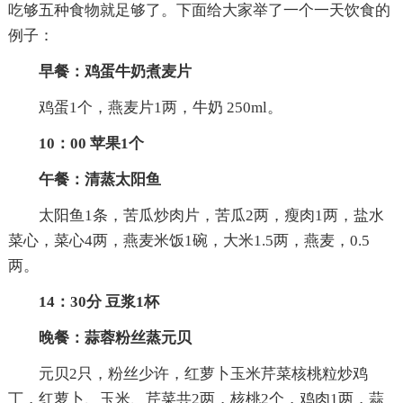
吃够五种食物就足够了。下面给大家举了一个一天饮食的
例子：
早餐：鸡蛋牛奶煮麦片
鸡蛋1个，燕麦片1两，牛奶 250ml。
10：00 苹果1个
午餐：清蒸太阳鱼
太阳鱼1条，苦瓜炒肉片，苦瓜2两，瘦肉1两，盐水
菜心，菜心4两，燕麦米饭1碗，大米1.5两，燕麦，0.5
两。
14：30分 豆浆1杯
晚餐：蒜蓉粉丝蒸元贝
元贝2只，粉丝少许，红萝卜玉米芹菜核桃粒炒鸡
丁，红萝卜、玉米、芹菜共2两，核桃2个，鸡肉1两，蒜