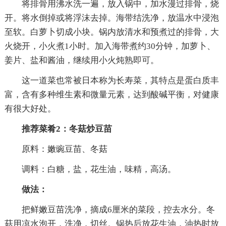
将排骨用沸水洗一遍，放入锅中，加水漫过排骨，烧
开。将水倒掉或将浮沫去掉。海带结洗净，放温水中浸泡
至软。白萝卜切成小块。锅内放清水和预煮过的排骨，大
火烧开，小火煮1小时。加入海带煮约30分钟，加萝卜、
姜片、盐和酱油，继续用小火炖熟即可。
这一道菜也常被日本称为长寿菜，其特点是蛋白质丰
富，含有多种维生素和微量元素，达到酸碱平衡，对健康
有很大好处。
推荐菜肴2：冬菇炒豆苗
原料：嫩豌豆苗、冬菇
调料：白糖，盐，花生油，味精，高汤。
做法：
把鲜嫩豆苗洗净，摘成6厘米的菜段，控去水分。冬
菇用凉水泡开，洗净，切丝。锅热后放花生油，油热时放