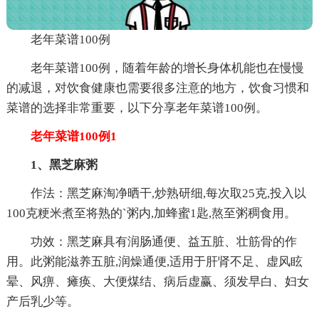
老年菜谱100例
老年菜谱100例，随着年龄的增长身体机能也在慢慢
的减退，对饮食健康也需要很多注意的地方，饮食习惯和
菜谱的选择非常重要，以下分享老年菜谱100例。
老年菜谱100例1
1、黑芝麻粥
作法：黑芝麻淘净晒干,炒熟研细,每次取25克,投入以
100克粳米煮至将熟的`粥内,加蜂蜜1匙,熬至粥稠食用。
功效：黑芝麻具有润肠通便、益五脏、壮筋骨的作
用。此粥能滋养五脏,润燥通便,适用于肝肾不足、虚风眩
晕、风痹、瘫痪、大便煤结、病后虚赢、须发早白、妇女
产后乳少等。