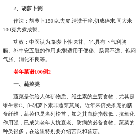
2、胡萝卜粥
作法：胡萝卜150克,去皮,清洗干净,切成碎末,同大米
100克共煮成粥。
功效：中医认为,胡萝卜性味甘、平,具有下气利胸
膈、补中安五脏的作用,此粥适用于便秘、肠胃不适、饱闷
气胀、消化不良等。
老年菜谱100例2
一、蔬菜类
蔬菜是供给人体矿物质、维生素的主要食物，尤其是
维生素C、β-胡萝卜素非蔬菜莫属。近年来倍受推宠的膳
食纤维，蔬菜也是名列榜首，加之其血糖指数低，抗氧化
作用强，已成为老年人抗衰老、防病的必备食物。蔬菜的
种类很多，在这里特别要介绍苦瓜和蕃茄。