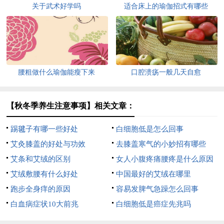
关于武术好学吗
适合床上的瑜伽招式有哪些
腰粗做什么瑜伽能瘦下来
口腔溃疡一般几天自愈
【秋冬季养生注意事项】相关文章：
踢毽子有哪一些好处
白细胞低是怎么回事
艾灸膝盖的好处与功效
去膝盖寒气的小妙招有哪些
艾条和艾绒的区别
女人小腹疼痛腰疼是什么原因
艾绒敷腰有什么好处
中国最好的艾绒在哪里
跑步全身痒的原因
容易发脾气急躁怎么回事
白血病症状10大前兆
白细胞低是癌症先兆吗