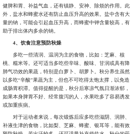
健脾和胃、补益气血，还有镇静、安神、除烦的作用。此
外，盐水和蜂蜜水还有防止血压升高的效果。盐中含有大
量的钠，可能会引起血压升高，而蜂蜜中钾含量较高，有
助于排出体内多余的钠。
4、饮食注意预防秋燥
多吃一些清润、温润为主的食物，比如：芝麻、核
桃、糯米等。还可适当多吃些辛味、酸味、甘润或具有降
肺气功效的果蔬，特别是白萝卜、胡萝卜。秋分养生虽然
以多吃“辛酸”果蔬为主，但也不可吃得太饱太撑，以免造
成肠胃积滞。值得提醒的是，秋分后寒凉气氛日渐浓郁，
如果本身脾胃不好、经常腹泻的人，水果吃多了容易诱发
或加重疾病。
对于运动者来说，每次锻炼后应多吃些滋阴、润肺、
补液生津的食物，比如梨、芝麻、蜂蜜、银耳等，能有效
预防秋燥。若出汗较多，还可适量补充些盐水。秋分的药