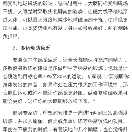
都受到地球磁场的影响，睡眠过程中，大脑同样受到磁场
干扰。人睡觉时采取头北脚南的姿势，使磁力线平稳地穿
过人体，可以最大限度地减少地球磁场的干扰，使睡眠更
加香甜。睡觉姿势张弛有度，身睡如弓效果好，向右侧卧
负担轻。
7、多运动防秋乏
要避免中午感觉疲乏，让全天都能保持充沛的精力，
多数健身教练的建议是多做些中等强度的锻炼，也就是让
心跳达到目标心率70%至80%的运动。专家说：“要倾听你
身体发出的声音，如果你处在压力很大的工作环境中，那
么剧烈运动或许不能让你感觉更舒服。做修复瑜伽效果可
能会更好，这样你的大脑能够放松下来。”
健身专家称，理想的安排是一周进行两到三次高强度
锻炼，并加入瑜伽、健走或负重训练等强度较低的项目。
即使在不疲劳的时候，有意识地伸几个懒腰，也会觉得舒