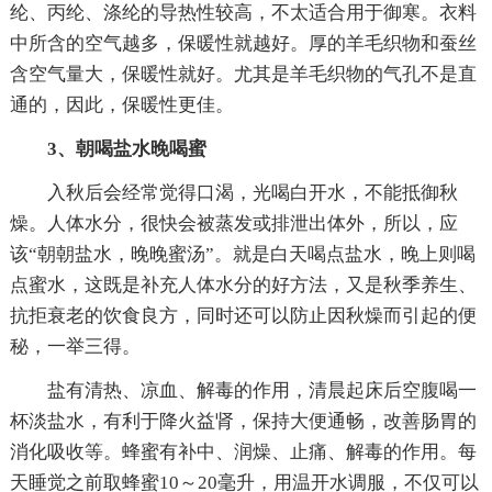
纶、丙纶、涤纶的导热性较高，不太适合用于御寒。衣料
中所含的空气越多，保暖性就越好。厚的羊毛织物和蚕丝
含空气量大，保暖性就好。尤其是羊毛织物的气孔不是直
通的，因此，保暖性更佳。
3、朝喝盐水晚喝蜜
入秋后会经常觉得口渴，光喝白开水，不能抵御秋
燥。人体水分，很快会被蒸发或排泄出体外，所以，应
该“朝朝盐水，晚晚蜜汤”。就是白天喝点盐水，晚上则喝
点蜜水，这既是补充人体水分的好方法，又是秋季养生、
抗拒衰老的饮食良方，同时还可以防止因秋燥而引起的便
秘，一举三得。
盐有清热、凉血、解毒的作用，清晨起床后空腹喝一
杯淡盐水，有利于降火益肾，保持大便通畅，改善肠胃的
消化吸收等。蜂蜜有补中、润燥、止痛、解毒的作用。每
天睡觉之前取蜂蜜10～20毫升，用温开水调服，不仅可以