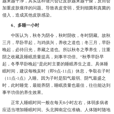
越来越干净，其实这样做只会让皮肤越来越干燥，反而会
加重皮肤瘙痒的问题。导致表皮变弱，受到细菌和真菌的
侵入，造成其他皮肤感染。
6、多睡一小时
中医认为，秋冬为阴令，秋时阴收，冬时阴藏。故秋
三月，早卧早起，与鸡俱兴，养收之道也；冬三月，早卧
晚起，必待日光，养藏之道也。所以秋冬之季养生，注重
阴之收藏及睡眠质量提高，则事半功倍。“秋季早卧早
起，冬季早卧晚起”是此时主要的睡眠养生之道。具体睡
眠时间，建议每晚亥时（即9点-11点）休息，争取在子时
（11点-1点）入睡。因为子时是阳气最弱、阴气最盛之
时，此时睡觉，最能养阴，睡眠质量也最佳，往往能达到
事半功倍的养生效果。
正常人睡眠时间一般在每天8小时左右，体弱多病者
应适当增加睡眠时间。头北脚南定位准确。人体随时随地