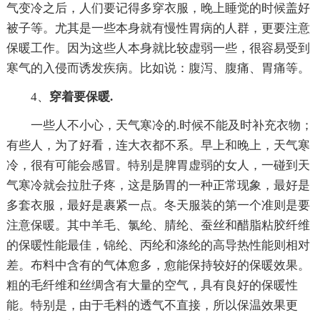
气变冷之后，人们要记得多穿衣服，晚上睡觉的时候盖好
被子等。尤其是一些本身就有慢性胃病的人群，更要注意
保暖工作。因为这些人本身就比较虚弱一些，很容易受到
寒气的入侵而诱发疾病。比如说：腹泻、腹痛、胃痛等。
4、
穿着要保暖
.
一些人不小心，天气寒冷的.时候不能及时补充衣物；
有些人，为了好看，连大衣都不系。早上和晚上，天气寒
冷，很有可能会感冒。特别是脾胃虚弱的女人，一碰到天
气寒冷就会拉肚子疼，这是肠胃的一种正常现象，最好是
多套衣服，最好是裹紧一点。冬天服装的第一个准则是要
注意保暖。其中羊毛、氯纶、腈纶、蚕丝和醋脂粘胶纤维
的保暖性能最佳，锦纶、丙纶和涤纶的高导热性能则相对
差。布料中含有的气体愈多，愈能保持较好的保暖效果。
粗的毛纤维和丝绸含有大量的空气，具有良好的保暖性
能。特别是，由于毛料的透气不直接，所以保温效果更