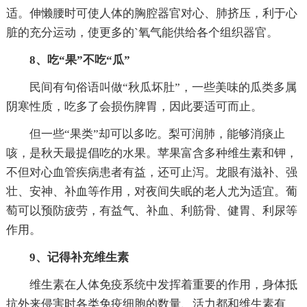
适。伸懒腰时可使人体的胸腔器官对心、肺挤压，利于心
脏的充分运动，使更多的`氧气能供给各个组织器官。
8、吃“果”不吃“瓜”
民间有句俗语叫做“秋瓜坏肚”，一些美味的瓜类多属
阴寒性质，吃多了会损伤脾胃，因此要适可而止。
但一些“果类”却可以多吃。梨可润肺，能够消痰止
咳，是秋天最提倡吃的水果。苹果富含多种维生素和钾，
不但对心血管疾病患者有益，还可止泻。龙眼有滋补、强
壮、安神、补血等作用，对夜间失眠的老人尤为适宜。葡
萄可以预防疲劳，有益气、补血、利筋骨、健胃、利尿等
作用。
9、记得补充维生素
维生素在人体免疫系统中发挥着重要的作用，身体抵
抗外来侵害时各类免疫细胞的数量、活力都和维生素有