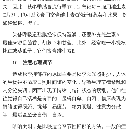
关。因此，秋冬季感冒流行季节，别忘记每日服用维生素
C片剂，也可以多食用富含维生素C的新鲜蔬菜和水果，例
如猕猴桃、橙子。
为使呼吸道黏膜经常保持湿润，还要补充维生素A，
最佳来源是茴香、胡萝卜和甘蓝。此外，经常吃一小撮核
桃仁或葵瓜子，它们富含维生素E。
10、注意心理调节
造成秋季抑郁症的原因主要是秋季阳光照射少，人体
的生物钟不适应日照时间短的变化，导致生理节律紊乱和
内分泌失调，因而出现了情绪与精神状态的紊乱。他们往
往觉得自己活着是有罪的，显得自卑、自闭，临床表现为
情绪变得易怒、忧郁、易疲劳、精力衰退、注意力分散
等，最后甚至会自伤、自杀。
晒晒太阳，是比较适合季节性抑郁的方法。一般的症