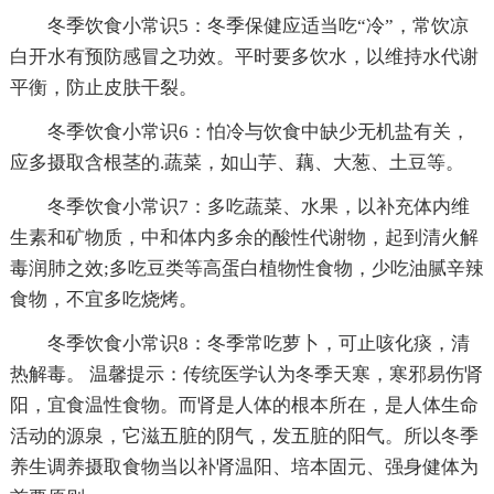
冬季饮食小常识5：冬季保健应适当吃“冷”，常饮凉
白开水有预防感冒之功效。平时要多饮水，以维持水代谢
平衡，防止皮肤干裂。
冬季饮食小常识6：怕冷与饮食中缺少无机盐有关，
应多摄取含根茎的.蔬菜，如山芋、藕、大葱、土豆等。
冬季饮食小常识7：多吃蔬菜、水果，以补充体内维
生素和矿物质，中和体内多余的酸性代谢物，起到清火解
毒润肺之效;多吃豆类等高蛋白植物性食物，少吃油腻辛辣
食物，不宜多吃烧烤。
冬季饮食小常识8：冬季常吃萝卜，可止咳化痰，清
热解毒。 温馨提示：传统医学认为冬季天寒，寒邪易伤肾
阳，宜食温性食物。而肾是人体的根本所在，是人体生命
活动的源泉，它滋五脏的阴气，发五脏的阳气。所以冬季
养生调养摄取食物当以补肾温阳、培本固元、强身健体为