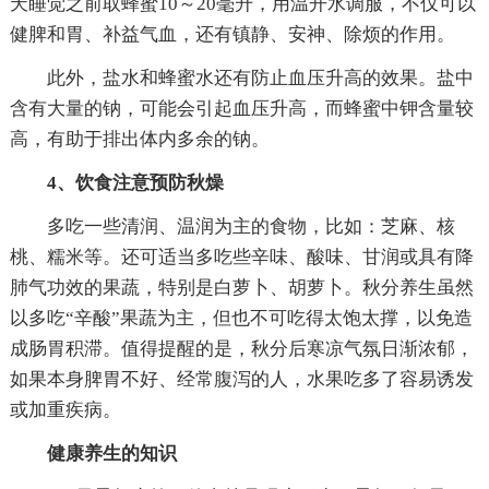
天睡觉之前取蜂蜜10～20毫升，用温开水调服，不仅可以
健脾和胃、补益气血，还有镇静、安神、除烦的作用。
此外，盐水和蜂蜜水还有防止血压升高的效果。盐中
含有大量的钠，可能会引起血压升高，而蜂蜜中钾含量较
高，有助于排出体内多余的钠。
4、饮食注意预防秋燥
多吃一些清润、温润为主的食物，比如：芝麻、核
桃、糯米等。还可适当多吃些辛味、酸味、甘润或具有降
肺气功效的果蔬，特别是白萝卜、胡萝卜。秋分养生虽然
以多吃“辛酸”果蔬为主，但也不可吃得太饱太撑，以免造
成肠胃积滞。值得提醒的是，秋分后寒凉气氛日渐浓郁，
如果本身脾胃不好、经常腹泻的人，水果吃多了容易诱发
或加重疾病。
健康养生的知识