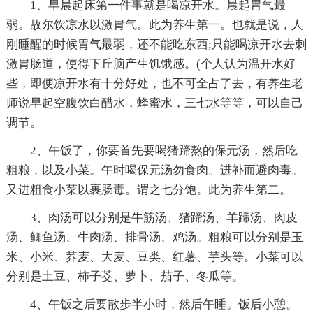
1、早晨起床第一件事就是喝凉开水。晨起胃气最
弱。故尔饮凉水以激胃气。此为养生第一。也就是说，人
刚睡醒的时候胃气最弱，还不能吃东西;只能喝凉开水去刺
激胃肠道，使得下丘脑产生饥饿感。(个人认为温开水好
些，即便凉开水有十分好处，也不可全占了去，有养生老
师说早起空腹饮白醋水，蜂蜜水，三七水等等，可以自己
调节。
2、午饭了，你要首先要喝猪蹄熬的保元汤，然后吃
粗粮，以及小菜。午时喝保元汤勿食肉。进补而避肉毒。
又进粗食小菜以裹肠毒。谓之七分饱。此为养生第二。
3、肉汤可以分别是牛筋汤、猪蹄汤、羊蹄汤、肉皮
汤、鲫鱼汤、牛肉汤、排骨汤、鸡汤。粗粮可以分别是玉
米、小米、荞麦、大麦、豆类、红薯、芋头等。小菜可以
分别是土豆、柿子茭、萝卜、茄子、冬瓜等。
4、午饭之后要散步半小时，然后午睡。饭后小憩。