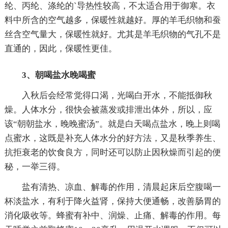
纶、丙纶、涤纶的`导热性较高，不太适合用于御寒。衣
料中所含的空气越多，保暖性就越好。厚的羊毛织物和蚕
丝含空气量大，保暖性就好。尤其是羊毛织物的气孔不是
直通的，因此，保暖性更佳。
3、朝喝盐水晚喝蜜
入秋后会经常觉得口渴，光喝白开水，不能抵御秋
燥。人体水分，很快会被蒸发或排泄出体外，所以，应
该“朝朝盐水，晚晚蜜汤”。就是白天喝点盐水，晚上则喝
点蜜水，这既是补充人体水分的好方法，又是秋季养生、
抗拒衰老的饮食良方，同时还可以防止因秋燥而引起的便
秘，一举三得。
盐有清热、凉血、解毒的作用，清晨起床后空腹喝一
杯淡盐水，有利于降火益肾，保持大便通畅，改善肠胃的
消化吸收等。蜂蜜有补中、润燥、止痛、解毒的作用。每