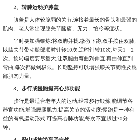
2、转膝运动护膝盖
膝盖是人体较脆弱的关节,连接着最长的骨头和最强的
肌肉。老人常出现膝关节酸痛、无力、怕冷等症状。
平时要加强锻炼:将双脚并拢,微微下蹲,双手按住双膝,
以膝关节带动腿部顺时针转10次,逆时针转10次,每天1—2
次。旋转幅度要尽量大,让双腿由弯曲到伸直,再由伸直到
弯曲,每次都做到极限。长期坚持可以增强膝关节韧性及腿
部肌肉力量。
3、步行或慢跑提高心肺功能
步行是最适合老年人的运动,经常步行锻炼,能调节各
器官功能,增强腰腿肌力,提高关节的活动度;慢跑是一种有
益的有氧运动形式,可提高心肺功能,每次不宜超过30分
钟。
4、登山或旅游享受自然