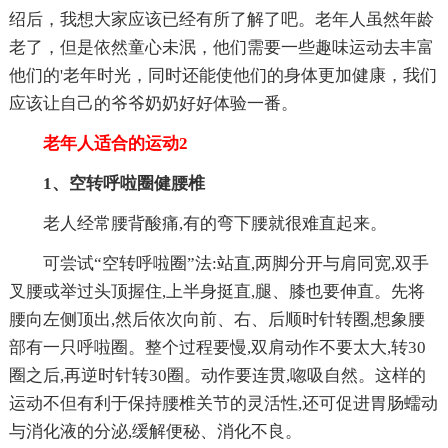
绍后，我想大家应该已经有所了解了吧。老年人虽然年龄
老了，但是依然童心未泯，他们需要一些趣味运动去丰富
他们的'老年时光，同时还能使他们的身体更加健康，我们
应该让自己的爷爷奶奶好好体验一番。
老年人适合的运动2
1、空转呼啦圈健腰椎
老人经常腰背酸痛,有的弯下腰就很难直起来。
可尝试“空转呼啦圈”法:站直,两脚分开与肩同宽,双手
叉腰或举过头顶握住,上半身挺直,腿、膝也要伸直。先将
腰向左侧顶出,然后依次向前、右、后顺时针转圈,想象腰
部有一只呼啦圈。整个过程要慢,双肩动作不要太大,转30
圈之后,再逆时针转30圈。动作要连贯,唿吸自然。这样的
运动不但有利于保持腰椎关节的灵活性,还可促进胃肠蠕动
与消化液的分泌,缓解便秘、消化不良。