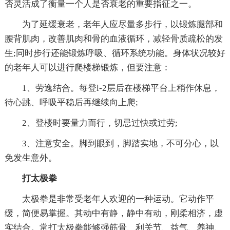
否灵活成了衡量一个人是否衰老的重要指征之一。
为了延缓衰老，老年人应尽量多步行，以锻炼腿部和
腰背肌肉，改善肌肉和骨的血液循环，减轻骨质疏松的发
生;同时步行还能锻炼呼吸、循环系统功能。身体状况较好
的老年人可以进行爬楼梯锻炼，但要注意：
1、劳逸结合。每登l-2层后在楼梯平台上稍作休息，
待心跳、呼吸平稳后再继续向上爬;
2、登楼时要量力而行，切忌过快或过劳;
3、注意安全。脚到眼到，脚踏实地，不可分心，以
免发生意外。
打太极拳
太极拳是非常受老年人欢迎的一种运动。它动作平
缓，简便易掌握。其动中有静，静中有动，刚柔相济，虚
实结合。常打太极拳能够强筋骨、利关节、益气、养神、