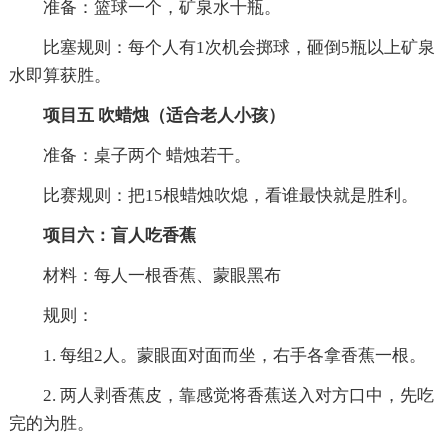
准备：篮球一个，矿泉水十瓶。
比塞规则：每个人有1次机会掷球，砸倒5瓶以上矿泉
水即算获胜。
项目五 吹蜡烛（适合老人小孩）
准备：桌子两个 蜡烛若干。
比赛规则：把15根蜡烛吹熄，看谁最快就是胜利。
项目六：盲人吃香蕉
材料：每人一根香蕉、蒙眼黑布
规则：
1. 每组2人。蒙眼面对面而坐，右手各拿香蕉一根。
2. 两人剥香蕉皮，靠感觉将香蕉送入对方口中，先吃
完的为胜。