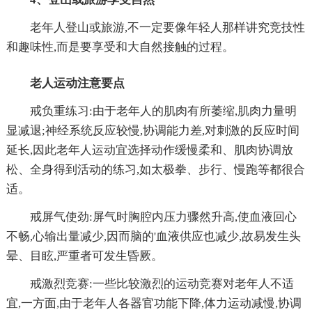
老年人登山或旅游,不一定要像年轻人那样讲究竞技性
和趣味性,而是要享受和大自然接触的过程。
老人运动注意要点
戒负重练习:由于老年人的肌肉有所萎缩,肌肉力量明
显减退;神经系统反应较慢,协调能力差,对刺激的反应时间
延长,因此老年人运动宜选择动作缓慢柔和、肌肉协调放
松、全身得到活动的练习,如太极拳、步行、慢跑等都很合
适。
戒屏气使劲:屏气时胸腔内压力骤然升高,使血液回心
不畅,心输出量减少,因而脑的'血液供应也减少,故易发生头
晕、目眩,严重者可发生昏厥。
戒激烈竞赛:一些比较激烈的运动竞赛对老年人不适
宜,一方面,由于老年人各器官功能下降,体力运动减慢,协调