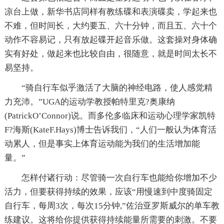
凉台上做，新华书店同样有教练碟和表演碟卖，学起来也
不难，但时间长，大约要五、六十分钟，而且五、六十个
动作不容易记，只有放起碟开起音乐做。这套操对身体确
实有好处，做起来也比较自由，很随意，就是时间太长不
易坚持。
“骑自行车似乎激活了大脑的神经电路，使人感觉精
力充沛。”UGA的运动学教授帕特里克?奥康纳
(PatrickO’Connor)说。而多伦多临床和运动心理学家凯特
F?海斯(KateF.Hays)博士告诉我们，“人们一般认为体育活
动累人，但是事实上体育运动能为我们的生活增加能
量。”
怎样付诸行动：尽管骑一次自行车也能给你增加不少
活力，但要获得持续的效果，应该“用慢速到中度骑固定
自行车，每周3次，每次15分钟,”佐治亚罗斯威尔的单车教
练建议。这将给你提供获得持续能量所需要的刺激。不要