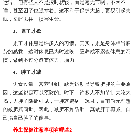
运转。但有些人不是按时就寝，而是毫无节制，不困不
睡，甚至困了也强撑着。这不利于保护大脑，更易引起失
眠，长此以往，损害生命。
3、累了才歇
累了才休息是许多人的习惯。其实，累是身体相当疲
劳的感觉，这时休息已为时过晚。应养成不累也休息的习
惯，做到不过分透支体力、脑力。
4、胖了才减
进食过量、营养过剩、缺乏运动是导致肥胖的主要原
因，这些都是可以预防的。时下，许多人不加节制大吃大
喝，大胖子随处可见，一胖就易病。况且，目前尚无理想
的减肥摇问世。因此，减肥不如防胖，莫做胖了再减、自
己掐自己脖子的傻事。
养生保健注意事项有哪些2