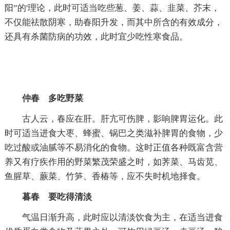
阳”的'理论，此时可适当吃些葱、姜、蒜、韭菜、芥末，
不仅能祛散阴寒，助春阳升发，而其中所含的有效成分，
还具有杀菌防病的功效，此时宜少吃性寒食品。
仲春 多吃野菜
古人云，春应在肝。肝亢可伤脾，影响脾胃运化。此
时可适当进食大枣、蜂蜜、锅巴之类滋补脾胃的食物，少
吃过酸或油腻等不易消化的食物。这时正值各种既富含营
养又有疗疾作用的野菜繁茂荣盛之时，如荠菜、马齿苋、
鱼腥草、蕨菜、竹笋、香椿等，应不失时机地择食。
暮春 要吃得清淡
气温日渐升高，此时应以清淡饮食为主，在适当进食