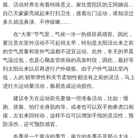
炼、活动对养生有着特殊意义。家住普陀区的王阿姨说，
自己天蒙蒙亮就起来打扫卫生，接着出门运动，谁知没过
多久就流鼻涕、不停咳嗽……
在“大寒”节气里，气候一冷一热很容易感冒。因此，
要注意在室外活动不可起得太早，特别是太阳没出来之前
的空气质量和室外气温都不适宜运动。此外，冬天的早晨
气温过低，也是心脑血管疾病的高发时段，因此，最好等
到太阳出来以后再进行户外锻炼。由于户外气温比室内
低，人的.韧带弹性和关节柔韧性都没有之前的灵活，马上
进行大运动量活动，极易造成运动损伤。
建议冬天在运动前先要做一些准备活动，比如：慢
跑、搓脸、拍打全身肌肉等。或者也可以双手抱拳虎口相
接，左右来回转动，这样不仅可以增加手指的灵活性，预
防冻伤，还可预防感冒。
冬季是一个寒冷的季节，南方的冬季不是那么太冷，