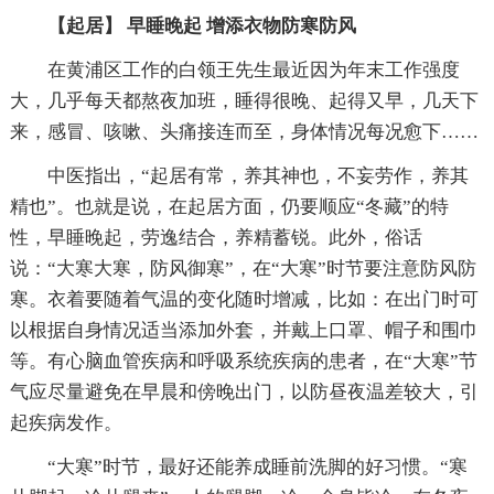
【起居】 早睡晚起 增添衣物防寒防风
在黄浦区工作的白领王先生最近因为年末工作强度
大，几乎每天都熬夜加班，睡得很晚、起得又早，几天下
来，感冒、咳嗽、头痛接连而至，身体情况每况愈下……
中医指出，“起居有常，养其神也，不妄劳作，养其
精也”。也就是说，在起居方面，仍要顺应“冬藏”的特
性，早睡晚起，劳逸结合，养精蓄锐。此外，俗话
说：“大寒大寒，防风御寒”，在“大寒”时节要注意防风防
寒。衣着要随着气温的变化随时增减，比如：在出门时可
以根据自身情况适当添加外套，并戴上口罩、帽子和围巾
等。有心脑血管疾病和呼吸系统疾病的患者，在“大寒”节
气应尽量避免在早晨和傍晚出门，以防昼夜温差较大，引
起疾病发作。
“大寒”时节，最好还能养成睡前洗脚的好习惯。“寒