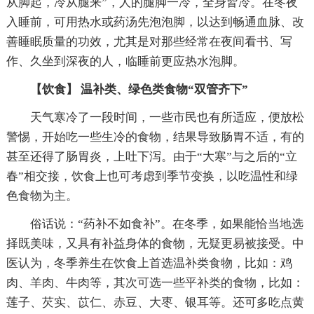
从脚起，冷从腿来”，人的腿脚一冷，全身皆冷。在冬夜
入睡前，可用热水或药汤先泡泡脚，以达到畅通血脉、改
善睡眠质量的功效，尤其是对那些经常在夜间看书、写
作、久坐到深夜的人，临睡前更应热水泡脚。
【饮食】 温补类、绿色类食物“双管齐下”
天气寒冷了一段时间，一些市民也有所适应，便放松
警惕，开始吃一些生冷的食物，结果导致肠胃不适，有的
甚至还得了肠胃炎，上吐下泻。由于“大寒”与之后的“立
春”相交接，饮食上也可考虑到季节变换，以吃温性和绿
色食物为主。
俗话说：“药补不如食补”。在冬季，如果能恰当地选
择既美味，又具有补益身体的食物，无疑更易被接受。中
医认为，冬季养生在饮食上首选温补类食物，比如：鸡
肉、羊肉、牛肉等，其次可选一些平补类的食物，比如：
莲子、芡实、苡仁、赤豆、大枣、银耳等。还可多吃点黄