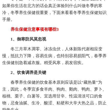
如果你生活在北方的话会真正体验到什么叫做冬季的寒
冷，冬季养生保健很重要，下面来看看冬季养生保健知识
手册。
养生保健注意事项有哪些3
1、御寒防风莫忽视
冬三月草木凋零、冰冻虫伏，人体新陈代谢相应变
慢，抵抗力下降，容易生病，也特别容易损阳气，春季养
生保健别急着减衣服。稍受风寒，易发宿疾。
2、饮食调养是关键
春季养生保健的饮食基本原则应该是以“藏热量”为
主，因此，冬季宜多食羊肉、狗肉、鹅肉、鸭肉、萝卜、
核桃、栗子、白薯等。宜选用甘辛、性温清淡可口的食
物，忌食油腻、生冷、酸涩、粘硬和大辛大热之品，防止
助热生火。