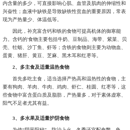
内含量的多少，可直接影响心肌、血管及肌肉的伸缩性和
兴奋性；血液中缺铁是导致缺铁性贫血的重要原因，常表
现为产热量少、体温低等。
因此，补充富含钙和铁的食物可提高机体的御寒能
力。含钙的'食物主要包括牛奶、豆制品、海带、紫菜、贝
壳、牡蛎、沙丁鱼、虾等；含铁的食物则主要为动物血、
蛋黄、猪肝、黄豆、芝麻、黑木耳和红枣等。
2、多主食及适量温热食物
首先多吃主食，适当选择产热高和温热性的食物，主
要有狗肉、羊肉、牛肉、鸡肉、虾仁、桂圆、红枣等，这
些食物中富含蛋白质及脂肪，产热量多，对于素体虚寒、
阳气不足者尤其有益。
3、多水果及适量护阴食物
为使“阴平阳秘”，防治上火，冬季还宜配食鳖、龟、