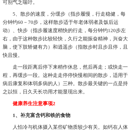
可别气乏喘吁。
5、散步的速度，分缓步（指步履慢，行走稳健，每
分钟约60－70步，这样散步适于年老体弱者及饭后运
动）、快步（指步履速度稍快的行走，每分钟约120步左
右，由于这种散步比较轻快，久行之能振奋精神，兴奋大
脑，使下肢矫健有力）和逍遥步（指散步时且步且停，且
快且慢。
走一段距离后停下来稍作休息，然后再走；或快走一
程，再缓步一段。这种走走停停快慢相间的散步，适用于
病后康复和体弱多病的人）三种。散步最关键的一点是持
之以恒，日久天长功用才能显现出来。
健康养生注意事项2
1、补充富含钙和铁的食物
人怕冷与机体摄入某些矿物质较少有关。如钙在人体