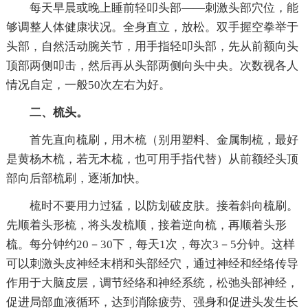
每天早晨或晚上睡前轻叩头部——刺激头部穴位，能
够调整人体健康状况。全身直立，放松。双手握空拳举于
头部，自然活动腕关节，用手指轻叩头部，先从前额向头
顶部两侧叩击，然后再从头部两侧向头中央。次数视各人
情况自定，一般50次左右为好。
二、梳头。
首先直向梳刷，用木梳（别用塑料、金属制梳，最好
是黄杨木梳，若无木梳，也可用手指代替）从前额经头顶
部向后部梳刷，逐渐加快。
梳时不要用力过猛，以防划破皮肤。接着斜向梳刷。
先顺着头形梳，将头发梳顺，接着逆向梳，再顺着头形
梳。每分钟约20－30下，每天1次，每次3－5分钟。这样
可以刺激头皮神经末梢和头部经穴，通过神经和经络传导
作用于大脑皮层，调节经络和神经系统，松弛头部神经，
促进局部血液循环，达到消除疲劳、强身和促进头发生长