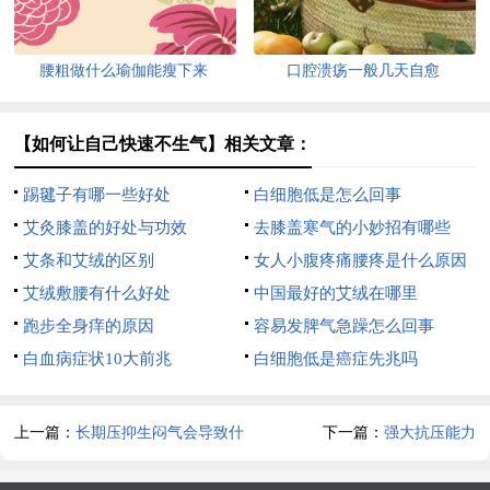
腰粗做什么瑜伽能瘦下来
口腔溃疡一般几天自愈
【如何让自己快速不生气】相关文章：
踢毽子有哪一些好处
白细胞低是怎么回事
艾灸膝盖的好处与功效
去膝盖寒气的小妙招有哪些
艾条和艾绒的区别
女人小腹疼痛腰疼是什么原因
艾绒敷腰有什么好处
中国最好的艾绒在哪里
跑步全身痒的原因
容易发脾气急躁怎么回事
白血病症状10大前兆
白细胞低是癌症先兆吗
上一篇：
长期压抑生闷气会导致什
下一篇：
强大抗压能力
么