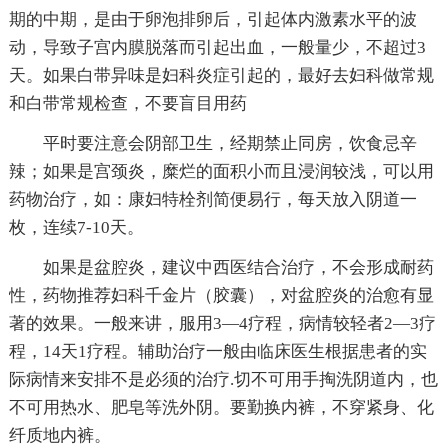
期的中期，是由于卵泡排卵后，引起体内激素水平的波
动，导致子宫内膜脱落而引起出血，一般量少，不超过3
天。如果白带异味是妇科炎症引起的，最好去妇科做常规
和白带常规检查，不要盲目用药
平时要注意会阴部卫生，经期禁止同房，饮食忌辛
辣；如果是宫颈炎，糜烂的面积小而且浸润较浅，可以用
药物治疗，如：康妇特栓剂简便易行，每天放入阴道一
枚，连续7-10天。
如果是盆腔炎，建议中西医结合治疗，不会形成耐药
性，药物推荐妇科千金片（胶囊），对盆腔炎的治愈有显
著的效果。一般来讲，服用3—4疗程，病情较轻者2—3疗
程，14天1疗程。辅助治疗一般由临床医生根据患者的实
际病情来安排不是必须的治疗.切不可用手掏洗阴道内，也
不可用热水、肥皂等洗外阴。要勤换内裤，不穿紧身、化
纤质地内裤。