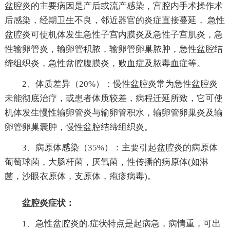
盆腔炎的主要病因是产后或流产感染，宫腔内手术操作术
后感染，经期卫生不良，邻近器官的炎症直接蔓延， 急性
盆腔炎可使机体发生急性子宫内膜炎及急性子宫肌炎，急
性输卵管炎，输卵管积脓，输卵管卵巢脓肿，急性盆腔结
缔组织炎，急性盆腔腹膜炎，败血症及脓毒血症等。
2、体质差异（20%）：慢性盆腔炎常为急性盆腔炎
未能彻底治疗，或患者体质较差，病程迁延所致，它可使
机体发生慢性输卵管炎与输卵管积水，输卵管卵巢炎及输
卵管卵巢囊肿，慢性盆腔结缔组织炎。
3、病原体感染（35%）：主要引起盆腔炎的病原体
葡萄球菌，大肠杆菌，厌氧菌，性传播的病原体(如淋
菌，沙眼衣原体，支原体，疱疹病毒)。
盆腔炎症状：
1、急性盆腔炎的.症状特点是起病急，病情重，可出