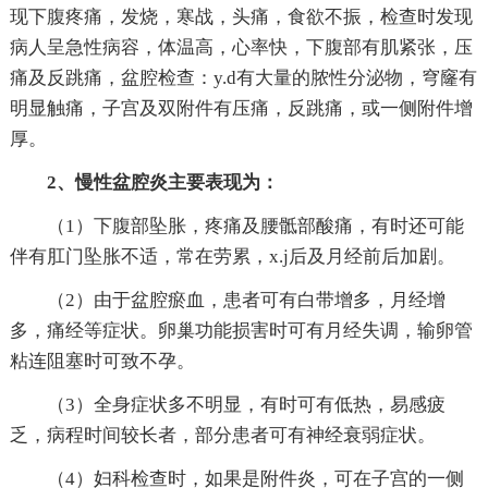
现下腹疼痛，发烧，寒战，头痛，食欲不振，检查时发现
病人呈急性病容，体温高，心率快，下腹部有肌紧张，压
痛及反跳痛，盆腔检查：y.d有大量的脓性分泌物，穹窿有
明显触痛，子宫及双附件有压痛，反跳痛，或一侧附件增
厚。
2、慢性盆腔炎主要表现为：
（1）下腹部坠胀，疼痛及腰骶部酸痛，有时还可能
伴有肛门坠胀不适，常在劳累，x.j后及月经前后加剧。
（2）由于盆腔瘀血，患者可有白带增多，月经增
多，痛经等症状。卵巢功能损害时可有月经失调，输卵管
粘连阻塞时可致不孕。
（3）全身症状多不明显，有时可有低热，易感疲
乏，病程时间较长者，部分患者可有神经衰弱症状。
（4）妇科检查时，如果是附件炎，可在子宫的一侧