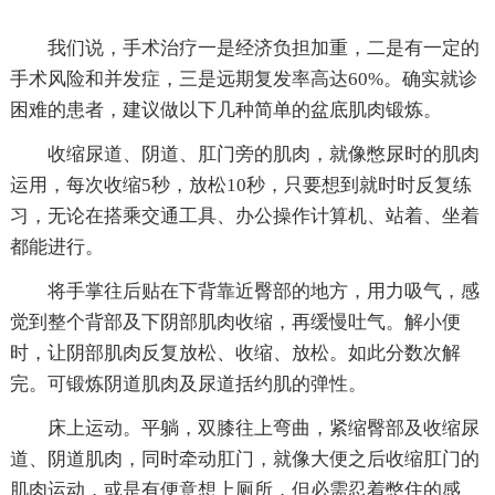
我们说，手术治疗一是经济负担加重，二是有一定的
手术风险和并发症，三是远期复发率高达60%。确实就诊
困难的患者，建议做以下几种简单的盆底肌肉锻炼。
收缩尿道、阴道、肛门旁的肌肉，就像憋尿时的肌肉
运用，每次收缩5秒，放松10秒，只要想到就时时反复练
习，无论在搭乘交通工具、办公操作计算机、站着、坐着
都能进行。
将手掌往后贴在下背靠近臀部的地方，用力吸气，感
觉到整个背部及下阴部肌肉收缩，再缓慢吐气。解小便
时，让阴部肌肉反复放松、收缩、放松。如此分数次解
完。可锻炼阴道肌肉及尿道括约肌的弹性。
床上运动。平躺，双膝往上弯曲，紧缩臀部及收缩尿
道、阴道肌肉，同时牵动肛门，就像大便之后收缩肛门的
肌肉运动，或是有便意想上厕所，但必需忍着憋住的感