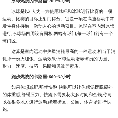
冰球燃烧的卡路里:700卡/小时
冰球是以6人为一方使用球杆和冰球进行比赛的一项
运动。比赛的目标上射门得分。它是一项在高速移动中常
发生身体接触、激动人心的运动项目。冰球在室内滑冰馆
进行,冰球场四周设有围板,两端有球门,每一球门前有一个
球门区。
这算是室内运动中热量消耗最高的一种运动,相当于消
耗掉一份火腿饭。运动效果:冰球运动培养球员的'力量、
耐力、速度、技巧、果断和勇敢等素质。
跑步燃烧的卡路里:600卡/小时
如果你想减肥,那就快跑!快跑可以让你感觉摆脱额外
的体重感,舒缓压力。快跑不需要花太多时间和金钱,你可
以在很多地方进行运动,绕着街区、公园、体育场进行快
跑。