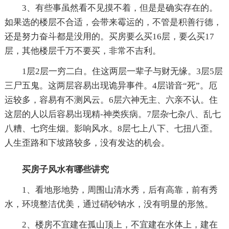
3、有些事虽然看不见摸不着，但是是确实存在的。
如果选的楼层不合适，会带来霉运的，不管是积善行德，
还是努力奋斗都是没用的。买房要么买16层，要么买17
层，其他楼层千万不要买，非常不吉利。
1层2层一穷二白。住这两层一辈子与财无缘。3层5层
三尸五鬼。这两层容易出现诡异事件。4层谐音“死”。厄
运较多，容易有不测风云。6层六神无主、六亲不认。住
这层的人以后容易出现精-神类疾病。7层杂七杂八、乱七
八糟、七窍生烟。影响风水。8层七上八下、七扭八歪。
人生歪路和下坡路较多，没有发达的机会。
买房子风水有哪些讲究
1、看地形地势，周围山清水秀，后有高靠，前有秀
水，环境整洁优美，通过硝砂钠水，没有明显的形煞。
2、楼房不宜建在孤山顶上，不宜建在水体上，建在