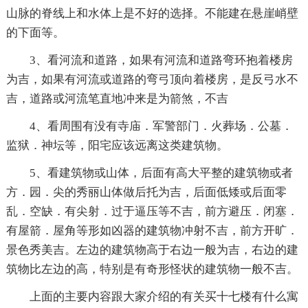
山脉的脊线上和水体上是不好的选择。不能建在悬崖峭壁
的下面等。
3、看河流和道路，如果有河流和道路弯环抱着楼房
为吉，如果有河流或道路的弯弓顶向着楼房，是反弓水不
吉，道路或河流笔直地冲来是为箭煞，不吉
4、看周围有没有寺庙．军警部门．火葬场．公墓．
监狱．神坛等，阳宅应该远离这类建筑物。
5、看建筑物或山体，后面有高大平整的建筑物或者
方．园．尖的秀丽山体做后托为吉，后面低矮或后面零
乱．空缺．有尖射．过于逼压等不吉，前方避压．闭塞．
有屋箭．屋角等形如凶器的建筑物冲射不吉，前方开旷．
景色秀美吉。左边的建筑物高于右边一般为吉，右边的建
筑物比左边的高，特别是有奇形怪状的建筑物一般不吉。
上面的主要内容跟大家介绍的有关买十七楼有什么寓