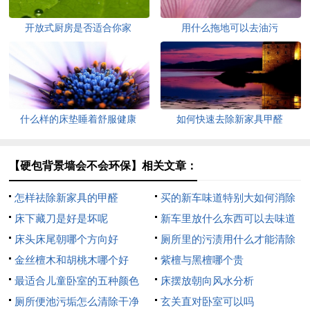
开放式厨房是否适合你家
用什么拖地可以去油污
什么样的床垫睡着舒服健康
如何快速去除新家具甲醛
【硬包背景墙会不会环保】相关文章：
怎样祛除新家具的甲醛
买的新车味道特别大如何消除
床下藏刀是好是坏呢
新车里放什么东西可以去味道
床头床尾朝哪个方向好
厕所里的污渍用什么才能清除
金丝檀木和胡桃木哪个好
紫檀与黑檀哪个贵
最适合儿童卧室的五种颜色
床摆放朝向风水分析
厕所便池污垢怎么清除干净
玄关直对卧室可以吗