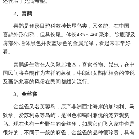
还代表了充满希望。
2、喜鹊
喜鹊是雀形目鸦科数种长尾鸟类，又名鹊。在中国。
喜鹊外形似鸦，但具长尾。体长435～460毫米。除腹部及
肩部外,通体黑色并发蓝绿色的金属光泽，看起来非常好
看。
喜鹊多生活在人类聚居地区，喜食谷物、昆虫，在中
国民间将喜鹊作为吉祥的象征，牛郎织女鹊桥相会的传说
及画鹊兆喜的风俗在民间都颇为流行。
3、金丝雀
金丝雀又名芙蓉鸟，原产非洲西北海岸的加纳利、马
狄拿、爱苏利兹等岛屿，是羽色和鸣叫兼优的笼养观赏
鸟。现在也有一些野生的金丝雀，如果它们飞入家中也是
很好的，不同于一般的麻雀，金丝雀的品种很珍贵，具有