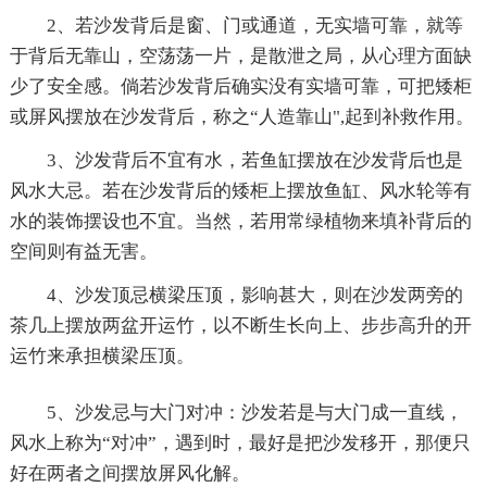
2、若沙发背后是窗、门或通道，无实墙可靠，就等
于背后无靠山，空荡荡一片，是散泄之局，从心理方面缺
少了安全感。倘若沙发背后确实没有实墙可靠，可把矮柜
或屏风摆放在沙发背后，称之“人造靠山",起到补救作用。
3、沙发背后不宜有水，若鱼缸摆放在沙发背后也是
风水大忌。若在沙发背后的矮柜上摆放鱼缸、风水轮等有
水的装饰摆设也不宜。当然，若用常绿植物来填补背后的
空间则有益无害。
4、沙发顶忌横梁压顶，影响甚大，则在沙发两旁的
茶几上摆放两盆开运竹，以不断生长向上、步步高升的开
运竹来承担横梁压顶。
5、沙发忌与大门对冲：沙发若是与大门成一直线，
风水上称为“对冲”，遇到时，最好是把沙发移开，那便只
好在两者之间摆放屏风化解。