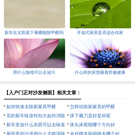
新车在太阳底下暴晒能除甲醛吗
开放式厨房是否适合你家
用什么拖地可以去油污
什么样的床垫睡着舒服健康
【入户门正对沙发侧面】相关文章：
如何快速去除新家具甲醛
怎样祛除新家具的甲醛
买的新车味道特别大如何消除
床下藏刀是好是坏呢
新车里放什么东西可以去味道
床头床尾朝哪个方向好
厕所里的污渍用什么才能清除
金丝檀木和胡桃木哪个好