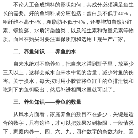
不论人工合成饲料的形状如何，其成分必须满足鱼生
长的需要。好的鱼饲料成分应包括：蛋白质不低于40%，
粗纤维不高于4%，粗脂肪不低于4%，还要增加自然虾红
素、螺旋藻、水质污染菌类，以及维生素和微量元素等物
质。而且在购买时要注重保质期和选用正规生产厂家。
二、养鱼知识——养鱼的水
自来水绝对不能养鱼，把自来水灌到瓶子里，放至少
三天以上，这样会减水自来水中氯的含量，减少对鱼的伤
害。关于换水，每天按时用小胶管将鱼缸里的鱼排泄物和
吃剩下的鱼饵吸出，然后补进相同水量就可以了。
三、养鱼知识——养鱼的数量
从风水方面看，家庭养鱼的数目不在多少，关键是适
合的数字，只有这样，才可以把效果发到极限，一般情况
下，家庭内养一、四、六、九，四种数字的条数为好。因