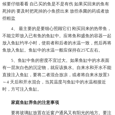
候要仔细看看 自己买的鱼是不是有伤 如果买回来的鱼有
死掉的 要及时把死掉的小鱼捞出来 放些杀菌的药或者放
些粗盐
4、 最主要的是要细心照顾它们 刚买回来的热带鱼，
不能立即放入已有鱼的鱼缸中。应将鱼和盛鱼的容器一起
放入鱼缸约半小时，使前者和后者的水温一致，然后再将
鱼放入鱼缸。鱼缸中的水温一般应保持在25℃左右。
5、鱼缸中鱼的密度不宜过大。如果鱼缸中的水表面
有一层灰白色的沉淀物，就应该换水。自来水和开水不能
直接注入鱼缸，要将二者混合放凉，或者将自来水放置3
～4 天后和开水混合，当其温度与鱼缸中的水温相接近
时，方可注入鱼缸。
家庭鱼缸养鱼的注意事项
要将玻璃缸放置在近窗户通风又有阳光的地方。要注