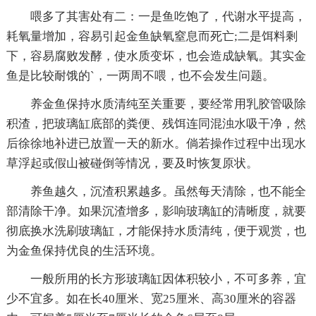
喂多了其害处有二：一是鱼吃饱了，代谢水平提高，
耗氧量增加，容易引起金鱼缺氧窒息而死亡;二是饵料剩
下，容易腐败发酵，使水质变坏，也会造成缺氧。其实金
鱼是比较耐饿的`，一两周不喂，也不会发生问题。
养金鱼保持水质清纯至关重要，要经常用乳胶管吸除
积渣，把玻璃缸底部的粪便、残饵连同混浊水吸干净，然
后徐徐地补进已放置一天的新水。倘若操作过程中出现水
草浮起或假山被碰倒等情况，要及时恢复原状。
养鱼越久，沉渣积累越多。虽然每天清除，也不能全
部清除干净。如果沉渣增多，影响玻璃缸的清晰度，就要
彻底换水洗刷玻璃缸，才能保持水质清纯，便于观赏，也
为金鱼保持优良的生活环境。
一般所用的长方形玻璃缸因体积较小，不可多养，宜
少不宜多。如在长40厘米、宽25厘米、高30厘米的容器