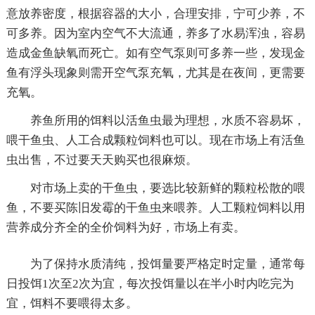
意放养密度，根据容器的大小，合理安排，宁可少养，不
可多养。因为室内空气不大流通，养多了水易浑浊，容易
造成金鱼缺氧而死亡。如有空气泵则可多养一些，发现金
鱼有浮头现象则需开空气泵充氧，尤其是在夜间，更需要
充氧。
养鱼所用的饵料以活鱼虫最为理想，水质不容易坏，
喂干鱼虫、人工合成颗粒饲料也可以。现在市场上有活鱼
虫出售，不过要天天购买也很麻烦。
对市场上卖的干鱼虫，要选比较新鲜的颗粒松散的喂
鱼，不要买陈旧发霉的干鱼虫来喂养。人工颗粒饲料以用
营养成分齐全的全价饲料为好，市场上有卖。
为了保持水质清纯，投饵量要严格定时定量，通常每
日投饵1次至2次为宜，每次投饵量以在半小时内吃完为
宜，饵料不要喂得太多。