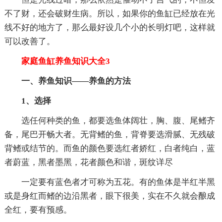
不了财，还会破财生病。所以，如果你的鱼缸已经放在光
线不好的地方了，那么最好设几个小的长明灯吧，这样就
可以改善了。
家庭鱼缸养鱼知识大全3
一、养鱼知识——养鱼的方法
1、选择
选任何种类的鱼，都要选鱼体阔壮，胸、腹、尾鳍齐
备，尾巴开畅大者。无背鳍的鱼，背脊要选滑腻、无残破
背鳍或结节的。而鱼的颜色要选红者娇红，白者纯白，蓝
者蔚蓝，黑者墨黑，花者颜色和谐，斑纹详尽
一定要有蓝色者才可称为五花。有的鱼体是半红半黑
或是身红而鳍的边沿黑者，眼下很美，实在不久就会酿成
全红，要有预感。