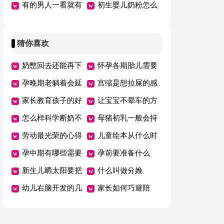
有的男人一看就有
的水乳
初生婴儿奶粉怎么
气场
冲泡
猜你喜欢
奶憋回去还能再下
怀孕各期胎儿需要
来吗
孕晚期老躺着会延
的营养
宫缩是想拉屎的感
期吗
家长教育孩子的好
觉吗
让宝宝不晕车的方
方法总结一年级
怎么样科学断奶不
法
母猪初乳一般会持
坑娃
劳动最光荣的心得
续几天
儿童绘本从什么时
体会范文（精选5
孕中期有哪些需要
候开始看有哪些好
孕前要准备什么
篇）
注意的事项
新生儿晒太阳要把
处
什么叫做分娩
衣服脱了吗
幼儿右脑开发的几
家长如何巧避陪
个好方法
考“五大误区”