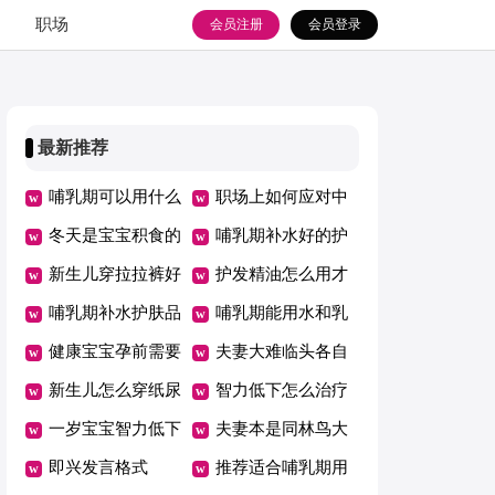
职场
会员注册
会员登录
最新推荐
哺乳期可以用什么
职场上如何应对中
水乳
冬天是宝宝积食的
年危机
哺乳期补水好的护
高发期
新生儿穿拉拉裤好
肤品排行榜
护发精油怎么用才
吗
哺乳期补水护肤品
是正确的
哺乳期能用水和乳
哪个牌子好
健康宝宝孕前需要
液吗
夫妻大难临头各自
检查什么
新生儿怎么穿纸尿
飞的句子
智力低下怎么治疗
裤
一岁宝宝智力低下
夫妻本是同林鸟大
表现
即兴发言格式
难临头各自飞
推荐适合哺乳期用