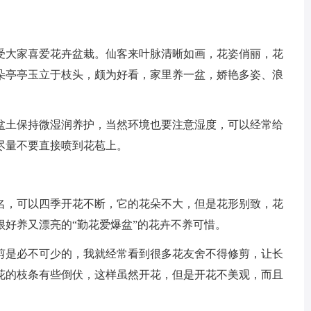
受大家喜爱花卉盆栽。仙客来叶脉清晰如画，花姿俏丽，花
朵亭亭玉立于枝头，颇为好看，家里养一盆，娇艳多姿、浪
盆土保持微湿润养护，当然环境也要注意湿度，可以经常给
尽量不要直接喷到花苞上。
名，可以四季开花不断，它的花朵不大，但是花形别致，花
好养又漂亮的“勤花爱爆盆”的花卉不养可惜。
剪是必不可少的，我就经常看到很多花友舍不得修剪，让长
花的枝条有些倒伏，这样虽然开花，但是开花不美观，而且