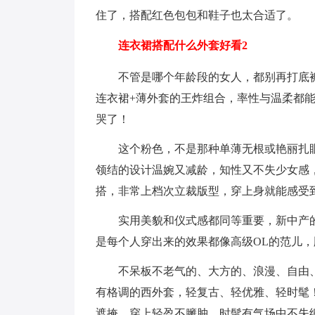
住了，搭配红色包包和鞋子也太合适了。
连衣裙搭配什么外套好看2
不管是哪个年龄段的女人，都别再打底
连衣裙+薄外套的王炸组合，率性与温柔都
哭了！
这个粉色，不是那种单薄无根或艳丽扎
领结的设计温婉又减龄，知性又不失少女感
搭，非常上档次立裁版型，穿上身就能感受到
实用美貌和仪式感都同等重要，新中产
是每个人穿出来的效果都像高级OL的范儿
不呆板不老气的、大方的、浪漫、自由
有格调的西外套，轻复古、轻优雅、轻时髦！
遮掩，穿上轻盈不臃肿，时髦有气场中不失