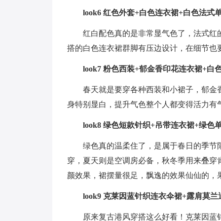
look6 红色外套+白色连衣裙+白色法式
红白配色真的是非常显气色了，法式红
搭的白色连衣裙群脚有压边设计，在细节也
look7 粉色西装+郁金香印花连衣裙+
春天就是要穿各种西装和小裙子，郁金
身特别显白，提升气色整个人都变得活力有
look8 绿色短款针织+吊带连衣裙+绿色
绿色真的温柔住了，是属于春日的季节
穿，夏天则是空调房必备，秋冬季用来叠穿
颜效果，裙摆量很足，飘逸的效果仙仙的，
look9 克莱因蓝针织连衣伞裙+露肩莫
原来复古港风穿搭这么好看！克莱因蓝