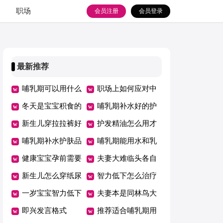
职场
会员注册
会员登录
最新推荐
哺乳期可以用什么
职场上如何应对中
水乳
冬天是宝宝积食的
年危机
哺乳期补水好的护
高发期
新生儿穿拉拉裤好
肤品排行榜
护发精油怎么用才
吗
哺乳期补水护肤品
是正确的
哺乳期能用水和乳
哪个牌子好
健康宝宝孕前需要
液吗
夫妻大难临头各自
检查什么
新生儿怎么穿纸尿
飞的句子
智力低下怎么治疗
裤
一岁宝宝智力低下
夫妻本是同林鸟大
表现
即兴发言格式
难临头各自飞
推荐适合哺乳期用