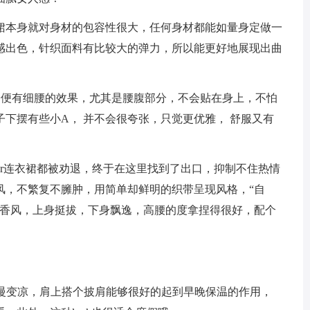
裙本身就对身材的包容性很大，任何身材都能如量身定做一
感出色，针织面料有比较大的弹力，所以能更好地展现出曲
身便有细腰的效果，尤其是腰腹部分，不会贴在身上，不怕
下摆有些小A， 并不会很夸张，只觉更优雅， 舒服又有
or连衣裙都被劝退，终于在这里找到了出口，抑制不住热情
风，不繁复不臃肿，用简单却鲜明的织带呈现风格，“自
小香风，上身挺拔，下身飘逸，高腰的度拿捏得很好，配个
慢慢变凉，肩上搭个披肩能够很好的起到早晚保温的作用，