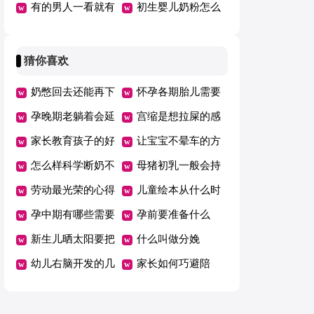
有的男人一看就有
的水乳
初生婴儿奶粉怎么
气场
冲泡
猜你喜欢
奶憋回去还能再下
怀孕各期胎儿需要
来吗
孕晚期老躺着会延
的营养
宫缩是想拉屎的感
期吗
家长教育孩子的好
觉吗
让宝宝不晕车的方
方法总结一年级
怎么样科学断奶不
法
母猪初乳一般会持
坑娃
劳动最光荣的心得
续几天
儿童绘本从什么时
体会范文（精选5
孕中期有哪些需要
候开始看有哪些好
孕前要准备什么
篇）
注意的事项
新生儿晒太阳要把
处
什么叫做分娩
衣服脱了吗
幼儿右脑开发的几
家长如何巧避陪
个好方法
考“五大误区”