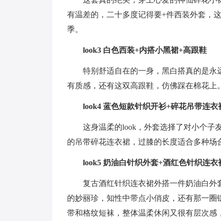
有温差的，二十多度记得要+件西装外套，
季。
look3 白色西装+内搭小黑裙+高跟鞋
特别舒适自在的一身，黑白搭真的是永
有质感，还有这双高跟鞋，仿佛踩在棉花上
look4 蓝色短款针织开衫+碎花吊带连
这身温柔的look，外套选择了对小个
的吊带碎花连衣裙，过膝的长度适合多种场
look5 奶油白针织外套+酒红色针织连
复古酒红针织连衣裙外搭一件奶油白外
的妙丽珍，知性中带点小俏皮，还有那一圈镶钻，
带和格纹短袜，整体温柔休闲又很有层次感