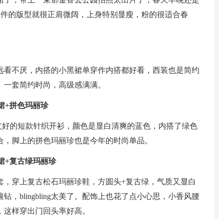
这件的版型就很正肩微阔，上身特别显瘦，粉的很适合春
远看不厌，内搭的小黑裙单穿作内搭都好看，西装也是简约
。一套简约时尚，高级感满满。
衣裙+拼色玛丽珍
子友好的短款针织开衫，颜色是显白清爽的蓝色，内搭了绿色
合，脚上的拼色玛丽珍也是今年的时尚单品。
衣裙+复古绿玛丽珍
套，穿上复古松石玛丽珍鞋，方圆头+复古绿，气质又显白
blingbling太美了。配饰上也花了点小心思，小香风腰
，这样穿出门回头率好高。