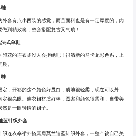
单鞋
的外套有点小西装的感觉，而且面料也是有一定厚度的，内
要做到精致噢，整套搭配复古又气质！
白色法式单鞋
香印花的连衣裙没人会拒绝吧！很清新的马卡龙彩色系，上
气质。
单鞋
限定，开衫的这个颜色好显白，质地很轻柔，现在可以外
肯定很亮眼。连衣裙材质好棒，图案和颜色很柔和，自带美
果然是一眼钟情的裙子。
兰迪蓝针织外套
针织连衣伞裙外搭露肩莫兰迪蓝针织外套，一整个被自己美