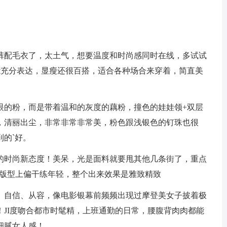
裤配毛衣了，太土气，想要温度和时尚感同时在线，多试试
能充分表达，显瘦还很百搭，适合各种场合来穿着，简直美
眼的粉，而是带着温和的灰度的藕粉，撞色的娃娃领+双层
，清丽出尘，非常非常非常美，粉色跟浅银色的钉珠也很
的`好。
的时尚新态度！美呆，光是面料就要甩其他几条街了，重点
，版型上偏干练年轻，整个出来效果是雅致精致
、自信、从容，像电影银幕前频频出现过摩登美女子披着极
JI度吻合都市时髦精，上班通勤的日常，腰腹背肉肉都能
细腻女人感！