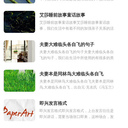
能提升我们的文学素养，能提高我们的个人形
象。而又顺利又有...
艾莎睡前故事童话故事
艾莎睡前故事童话故事艾莎睡前故事童话故
事，我们生活中有着不同的加强亲子关系的活
动，而我们一直都是认为睡觉前给孩子讲个故
事，是一种特别好增...
夫妻大难临头各自飞的句子
夫妻大难临头各自飞的句子夫妻大难临头各自
飞的句子，我们在生活中所使用的有很多的类
型，对于不同场合使用的句子也不同，最经典
的句子应该就是夫...
夫妻本是同林鸟大难临头各自飞
夫妻本是同林鸟大难临头各自飞夫妻本是同林
鸟,大难临头各自飞，出自元·无名氏《冯玉兰》
意思是夫妻可以共同享受富贵,却不能共患难。
这句话并...
即兴发言格式
即兴发言格式即兴发言格式，上台发言往往是
即兴讲话，需要当场张口即来，这种场合，发
言者事先未作准备，是需要临场的反应能力，