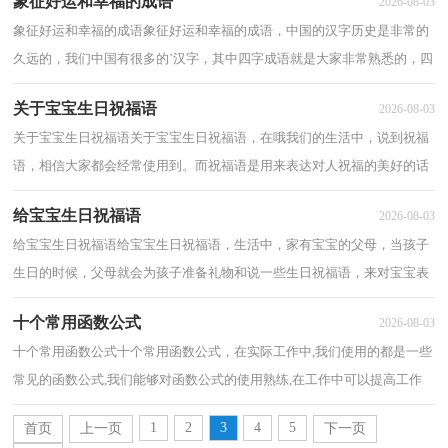
象征好运和幸福的成语
2026-08-03
象征好运和幸福的成语象征好运和幸福的成语，中国的汉字历史是非常的
久远的，我们中国有很多的`汉字，其中四字成语就是大家非常熟悉的，四
字成语是有四个字组成的词语，以下为大家分...
关于宝宝生日祝福语
2026-08-03
关于宝宝生日祝福语关于宝宝生日祝福语，在哦我们的生活中，说到祝福
语，相信大家都会经常使用到。而祝福语是用来表达对人祝福的美好的话
语，祝福语的使用场合很多。下面分享关于宝...
给宝宝生日祝福语
2026-08-03
给宝宝生日祝福语给宝宝生日祝福语，生活中，家有宝宝的父母，当孩子
生日的时候，父母就会为孩子准备礼物和说一些生日祝福语，来对宝宝表
达美好的祝愿。下面小编为大家整理了给宝宝生...
十个常用函数公式
2026-08-03
十个常用函数公式十个常用函数公式，在实际工作中,我们使用的都是一些
常见的函数公式,我们能够对函数公式的使用熟练,在工作中可以提高工作
质量。以下是关于十个常用函数公式...
1
2
3
4
5
首页
上一页
下一页