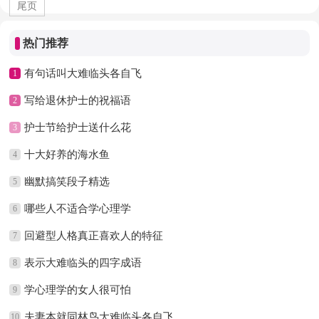
尾页
热门推荐
有句话叫大难临头各自飞
1
写给退休护士的祝福语
2
护士节给护士送什么花
3
十大好养的海水鱼
4
幽默搞笑段子精选
5
哪些人不适合学心理学
6
回避型人格真正喜欢人的特征
7
表示大难临头的四字成语
8
学心理学的女人很可怕
9
夫妻本就同林鸟大难临头各自飞
10