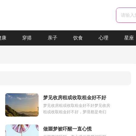
健康
穿搭
亲子
饮食
心理
星座
梦见收房租或收取租金好不好
梦见收房租或收取租金好不好梦见收房
租或收取租金好不好，梦境都是奇幻
的，我们人人都会做梦，梦见收房租或
.
收取租金有现实的影响和反应，也有梦
做噩梦被吓醒一直心慌
者的...