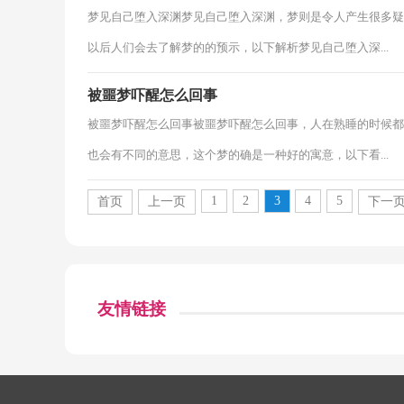
梦见自己堕入深渊梦见自己堕入深渊，梦则是令人产生很多疑
以后人们会去了解梦的的预示，以下解析梦见自己堕入深...
被噩梦吓醒怎么回事
被噩梦吓醒怎么回事被噩梦吓醒怎么回事，人在熟睡的时候都
也会有不同的意思，这个梦的确是一种好的寓意，以下看...
1
2
3
4
5
首页
上一页
下一
友情链接