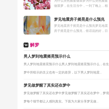
为什么突然频繁做噩梦为什么突然频繁
做噩梦，在生活当中，一到了晚上，相
信会有很多小伙伴都会做梦，不同的梦
境有着不同的意思，俗话说，日有所
梦见地震房子摇晃是什么预兆
思，夜有所...
梦见地震房子摇晃是什么预兆梦见地震
房子摇晃是什么预兆，俗话说的好，日
有所思夜有所梦，梦境往往都是现实的
一定反映，在梦境中总是会出现许多超
解梦
W
出...
男人梦到地震摇晃预示什么
男人梦到地震摇晃预示什么男人梦到地震摇晃预示什么，在生
梦中所暗示的含义也有一定的差异，以下男人梦到地震...
梦见做梦醒了其实还在梦中
梦见做梦醒了其实还在梦中梦见做梦醒了其实还在梦中，梦境
梦每个细节都让人感到真实。下面为大家分享梦见做...