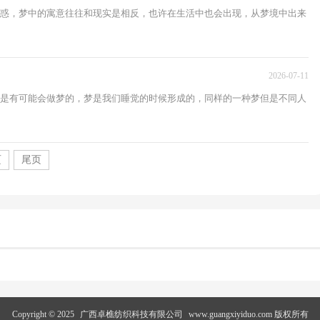
惑，梦中的寓意往往和现实是相反，也许在生活中也会出现，从梦境中出来
2026-07-11
是有可能会做梦的，梦是我们睡觉的时候形成的，同样的一种梦但是不同人
页
尾页
Copyright © 2025
广西卓樵纺织科技有限公司
www.guangxiyiduo.com 版权所有