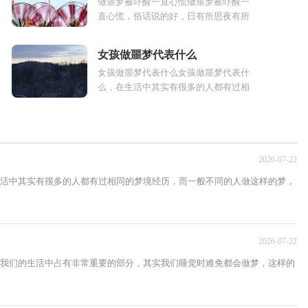
做噩梦被吓醒一直心慌做噩梦被吓醒一
直心慌，俗话说的好，日有所思夜有所
梦，梦境往往都是现实的一定反映，在
梦境中总是会出现许多超出常人想象的
女孩做噩梦代表什么
事...
女孩做噩梦代表什么女孩做噩梦代表什
么，在生活中其实有很多的人都有过相
同的梦境经历，而一般不同的人做这样
的梦，梦中所暗示的含义也有一定的差...
2026-07-22
活中其实有很多的人都有过相同的梦境经历，而一般不同的人做这样的梦，
2026-07-22
我们的生活中占有非常重要的部分，其实我们睡觉时难免都会做梦，这样的