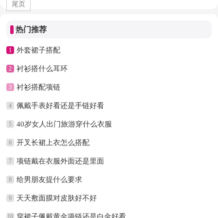
尾页
热门推荐
外套裙子搭配
1
衬衫搭什么耳环
2
衬衫搭配项链
3
佩戴手表好看还是手链好看
4
40岁女人出门旅游穿什么衣服
5
开叉长裙上衣怎么搭配
6
项链戴在衣服外面还是里面
7
给男朋友提什么要求
8
天天敷面膜对皮肤好不好
9
穿裙子佩戴黄金项链还是白金好看
10