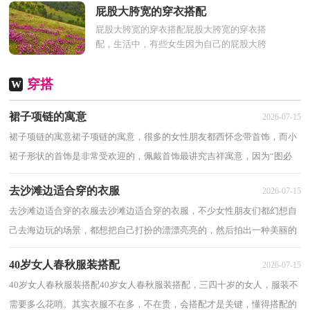
不管是泡温泉还是游泳都...
屁股大胯宽的穿衣搭配
屁股大胯宽的穿衣搭配屁股大胯宽的穿衣搭
配，生活中，有些女生因为自己的屁股大胯
宽，在穿衣搭配上，不知道怎么穿能让屁股大
胯宽显得瘦小一些，不然会...
穿搭
W
裙子项链的寓意
2026-07-15
裙子项链的寓意裙子项链的寓意，很多的女性朋友都西怀念带首饰，而小
裙子形状的首饰是非常受欢迎的，佩戴首饰最讲究吉祥寓意，因为“图必
有意、意必吉祥”是七千年佩戴首饰文化的精...
去沙滩边适合穿的衣服
2026-07-15
去沙滩边适合穿的衣服去沙滩边适合穿的衣服，不少女性朋友们都幻想自
己去海边玩的场景，都想把自己打扮的漂漂亮亮的，然后拍出一种美丽的
照片，不过什么样的衣服适合去海边游玩的时...
40岁女人春秋服装搭配
2026-07-15
40岁女人春秋服装搭配40岁女人春秋服装搭配，三四十岁的女人，服装不
需要多么花哨。其实衣服不在多，不在贵，会搭配才是关键，懂得搭配的