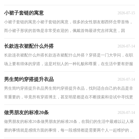
女人会将很平凡的衣服穿出非凡的品味来。以下...
小裙子套链的寓意
2026-07-15
小裙子套链的寓意小裙子套链的寓意，很多的女性朋友都西怀念带首饰，
而小裙子形状的首饰是非常受欢迎的，佩戴首饰最讲究吉祥寓意，因
为“图必有意、意必吉祥”是七千年佩戴首饰文化...
长款连衣裙配什么外搭
2026-07-14
长款连衣裙配什么外搭长款连衣裙配什么外搭？穿搭是一门大学问，在职
场上要有得体的穿搭，这是对别人的一种礼貌和尊重，在生活中要有舒服
适合自己的穿搭，这是取悦自己的一种方式，那么...
男生简约穿搭提升衣品
2026-07-14
男生简约穿搭提升衣品男生简约穿搭提升衣品，找到适合自己的衣品是非
常重要的，毕竟所有穿搭博主，甚至明星都是在不断摸索和尝试中寻找更
加适合自己的风格。那么男生简约穿搭提升...
做男朋友的标准20条
2026-07-14
做男朋友的标准20条做男朋友的标准20条，在我们的生活中最难以让人琢
磨的事情就是感情方面的事情，每一段感情都是需要两个人一起维护的，
但当感情中出现第三方的时候就难以预料，以...