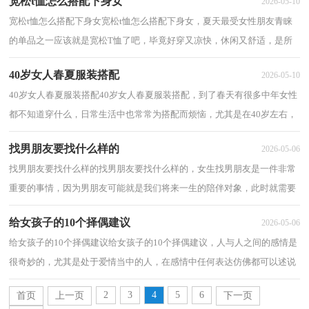
宽松t恤怎么搭配下身女
2026-05-10
宽松t恤怎么搭配下身女宽松t恤怎么搭配下身女，夏天最受女性朋友青睐
的单品之一应该就是宽松T恤了吧，毕竟好穿又凉快，休闲又舒适，是所
有女生夏天的必备单品。以下分享宽松t恤怎么...
40岁女人春夏服装搭配
2026-05-10
40岁女人春夏服装搭配40岁女人春夏服装搭配，到了春天有很多中年女性
都不知道穿什么，日常生活中也常常为搭配而烦恼，尤其是在40岁左右，
这个时候的我们更需要找到一种能够展现出个...
找男朋友要找什么样的
2026-05-06
找男朋友要找什么样的找男朋友要找什么样的，女生找男朋友是一件非常
重要的事情，因为男朋友可能就是我们将来一生的陪伴对象，此时就需要
擦亮自己的双眼了，下面为大家分享找男朋友...
给女孩子的10个择偶建议
2026-05-06
给女孩子的10个择偶建议给女孩子的10个择偶建议，人与人之间的感情是
很奇妙的，尤其是处于爱情当中的人，在感情中任何表达仿佛都可以述说
彼此之间的感情，当然感情也是要经历磨难的...
2
3
4
5
6
首页
上一页
下一页