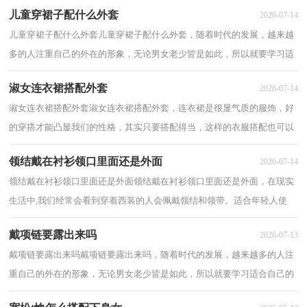
儿童穿裙子配什么外套
2026-07-14
儿童穿裙子配什么外套儿童穿裙子配什么外套，随着时代的发展，越来越
多的人注重自己的外在的形象，无论男女老少皆是如此，所以就要学习适
合自己的搭配，以下分享儿童穿裙子配什么外套...
淑女连衣裙搭配外套
2026-07-14
淑女连衣裙搭配外套淑女连衣裙搭配外套，连衣裙是很显气质的服饰，好
的穿搭才能凸显我们的性格，其实只要搭配得当，这样的衣服搭配也可以
让你变得非常的迷人。下面为大家分享淑女连...
领结戴在衬衫领口里面还是外面
2026-07-14
领结戴在衬衫领口里面还是外面领结戴在衬衫领口里面还是外面，在现实
生活中,我们经常会看到穿着西装的人会佩戴领结和领带。适合年轻人使
用, 可以营造出贵族气质, 轻易就可以...
戴项链要露出来吗
2026-07-13
戴项链要露出来吗戴项链要露出来吗，随着时代的发展，越来越多的人注
重自己的外在的形象，无论男女老少皆是如此，所以就要学习适合自己的
搭配，以下分享戴项链要露出来吗？一起来看看。...